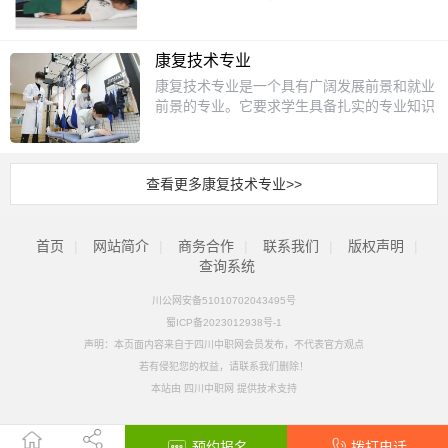
课程：包括解剖学、生理学、病理学等，帮助
三、教学特色与资源保障实训条件实训室设备
方法。5.保健按摩实践：通过实际操作，提升
定、康复治疗等知识，具备康复评定、康复治
和实践，你将掌握专业的康复技能，为未来的
学生了解人体结构和功能。2.康复治疗技术：
齐全，涵盖针灸推拿、物理治疗、康复评定等
学生的按摩技能和应对能力。招生对象本专业
疗、人际沟通与团队协作等能力，能够从事物
职业发展打下坚实的基础。升学方面康复保健
学习物理治疗、作业治疗、言语治疗等康复技
模块，满足全场景教学需求。模拟社区康复中
主要面向初中毕业生，无论是对中医感兴趣，
理治疗、作业治疗、言语治疗等工作的高素质
专业的学生在完成学业后，可以选择对口升
术，掌握常见疾病的康复方法。3.保健与健康
康复技术专业
心、养老院等实景环境，强化学生岗位适应能
还是希望掌握一门实用技能的学生，都可以选
技术技能人才。主干课程鈥⒆ㄒ祷】纬蹋喝
学，继续深造。主要可以报考的大专或本科专
管理：学习营养学、运动保健、心理健康等知
力。师资力量专业教师团队由临床经验丰富的
康复技术专业是一个具有广阔发展前景和就业
择保健按摩专业。学习过程中，学生不仅能获
颂褰馄恃А⑸硌А⒉±硌А⑷颂宸⒂А⑷颂逶
业包括康复治疗学、运动康复学、护理学和健
识，培养健康管理能力。4.实践操作课程：通
康复治疗师、中医专家及“双师型”教师组成，
前景的专业。它要求学生具备扎实的专业知识
得专业知识，还能培养耐心、细心和责任感，
硕А⒔】灯拦馈⒘俅惨窖Ц怕邸ｂ€⒆ㄒ岛诵
康管理等。这些专业不仅与康复保健密切相
过模拟训练和临床实习，提升学生的实际操作
部分教师持有高级保健按摩师等职业资格。教
和实践技能，并具备良好的职业道德和人文关
为未来的职业发展打下坚实基础。升学方面完
目纬蹋嚎蹈雌蓝际酢⒃硕瘟萍际酢⒆饕抵瘟
关，还能为学生提供更广阔的职业发展空间。
能力和临床经验。招生对象康复保健专业主要
师团队参与省级、国家级技能竞赛指导，教学
怀能力。未来，随着医疗水平的提高和社会对
成中专阶段的学习后，学生可以通过对口升学
萍际酢⑽锢硪蜃又瘟萍际酢⒅幸娇蹈粗瘟萍际
通过进一步的学习，学生可以成为专业的康复
面向初中毕业生，适合对医学、康复和保健感
水平高。教学模式“理论+实践+证书”融合：将
康复治疗需求的不断增长，康复技术专业将继
考试进入大专或本科院校继续深造。对口的专
酢⒀杂镏瘟萍际酢⒊＜膊】蹈础＞鸵捣较蜮
治疗师、运动康复师或健康管理师，为更多的
兴趣的学生。学生需要具备一定的学习能力和
职业资格证书考核内容融入教学，学生可考取
查看更多康复技术专业>>
续发挥重要作用。一、专业定义与培养目标康
业包括中医学、针灸推拿学、康复治疗学等。
€⒁搅屏煊颍涸谧酆弦皆嚎蹈匆窖Э啤⒖蹈醋ǹ
人提供专业的康复服务。就业前景随着人们对
动手能力，同时对帮助他人、改善健康有浓厚
保健按摩师、健康管理师等证书，增强就业竞
复技术专业旨在培养具备扎实的康复治疗理论
这些专业不仅与保健按摩密切相关，还能为学
埔皆骸⑸缜郎裰行牡龋骼嗉膊』蛩鹕说
健康的重视程度不断提高，康复保健专业的就
的兴趣。通过系统的学习和实践，学生能够逐
争力。“校医共育”机制：与医疗机构深度合
知识与技能的专业人才。这些人才需要掌握康
生提供更广阔的职业发展空间。例如，中医学
贾鹿δ苷习幕颊咛峁┛蹈粗瘟啤ｂ€⑸缁岣＠
业前景非常广阔。毕业生可以在医院、康复中
步成长为专业的康复保健人才。升学方面康复
作，共同制定人才培养方案，实现教学与临床
首页
|
网站简介
复评定和康复治疗的基础理论和基本知识，并
|
商务合作
|
联系我们
|
版权声明
|
专业可以让学生更深入地了解中医理论，而康
梗河诓辛蹈粗行摹⑸缁岣＠骸⒀匣沟
心、养老院、健身中心等机构工作，担任康复
保健专业的学生在完成中专或职高阶段的学习
无缝对接。四、就业方向与职业前景核心岗位
具备康复评定、康复治疗、人际沟通与团队协
查询系统
复治疗学则能帮助学生掌握更多现代康复技
龋镏屑踩恕⒗夏耆说忍厥馊禾逄岣呱钭岳
治疗师、运动康复师、健康管理师等职位。随
后，可以通过对口升学考试进入大专或本科院
医疗机构：各级医院康复科、疗养院、专科康
作能力。通过专业学习，学生将能够从事物理
术。就业前景保健按摩专业的就业前景十分广
砟芰蜕钪柿俊ｂ€⑻厥饨逃煊颍涸谔厥饨
着老龄化社会的到来，老年康复需求不断增
校继续深造。对口升学的专业包括康复治疗技
复医院，从事物理治疗、运动治疗、作业治疗
川公网安备51010702043495号
治疗、作业治疗、言语治疗等康复治疗工作，
阔。随着人们对健康需求的增加，保健按摩师
逃＃刑厥庑枨蟮亩峁┛蹈囱盗罚缪杂
加，康复保健专业人才的需求也将持续增长。
术、护理学、健康管理、运动康复等。这些专
等工作。社区与养老机构：社区康复保健中
蜀ICP备2023012938号-1
成为高素质实用型技术技能人才。二、课程设
的需求也在不断上升。毕业生可以在养生馆、
镅盗贰⒃硕δ苎盗返取ｂ€⑵渌煊颍夯箍纱
选择康复保健专业，不仅能够帮助他人，还能
业不仅与康复保健密切相关，还能为学生提供
心、养老院、福利院，提供康复护理、健康指
置与教学内容康复技术专业的课程设置涵盖了
声明：本页面内容来自于四川中职网会员发布，不代表官方观点
美容院、康复中心、健身俱乐部等场所就业，
邮驴蹈匆搅破鞑挠⒔】倒芾怼⒖蹈醋裳裙
为自己创造一份稳定且有意义的职业。
更广阔的职业发展空间。就业前景康复保健专
导服务。健康管理领域：健康管理公司、亚健
基础医学、康复医学、康复治疗学等多个领
也可以选择自主创业，开设个人按摩工作室。
若有侵犯您的权益，请联系我们删除！
ぷ鳌Ｖ耙底矢裰な榭煽既】蹈匆窖е瘟剖浚ㄊ
业的就业前景十分广阔。毕业生可以在医院、
康保健企业，从事康复咨询、健康管理等工
域。主要课程包括人体解剖学、生理学、病理
随着经验的积累和技能的提升，保健按摩师的
本站由
四川中职网
提供技术支持
Γ⒔】倒芾硎Φ戎耙底矢裰な椤Ｉ揪吨凶ǖ谌
康复中心、养老院、健身机构等场所从事康复
作。行业优势需求旺盛：随着老龄化社会加剧
学、康复医学概论、康复评定技术、运动治疗
收入也会逐步提高，职业发展空间非常可观。
昕赏ü咧暗フ泻屯痴屑绦钤欤有究谱ㄒ
治疗、健康管理、保健指导等工作。随着老龄
和慢性病患病率上升，康复保健人才需求持续
技术、作业治疗技术、物理因子治疗技术、言
滴蹈粗瘟蒲А�
化社会的到来和人们对健康的重视，康复保健
增长，就业前景广阔。薪资水平：初级岗位月
语治疗技术等。此外，部分高校还会根据专业
预约报名
拨打电话