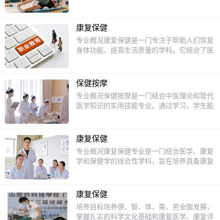
复保健专业旨在培养德智体美劳全面发展，具
备良好职业道德、人文素养和科学文化水平的
高素质技术技能人才。学生需掌握现代康复医
康复保健
学与传统康复技术的基本理论、基本知识和基
专业概况康复保健是一门专注于帮助人们恢复
本技能，能够胜任各级医疗机构、康复中心、
身体功能、提高生活质量的学科。它结合了医
社区康复机构及社会福利机构的康复治疗、保
学、心理学和运动科学的知识，旨在通过科学
健服务等工作，成为基层康复保健领域的“一
的康复手段，帮助患者从疾病或损伤中恢复。
专多能”型技术人才。二、课程体系与核心技
无论是老年人、运动员还是普通人，康复保健
能理论课程模块基础医学课程：正常人体结
保健按摩
都能为他们提供个性化的康复方案，帮助他们
构、中医基础知识、中药学基础、经络腧穴
专业概况保健按摩是一门结合中医理论和现代
重拾健康与活力。课程设置1.基础医学课程：
学，夯实医学理论基础。康复专业课程：康复
医学知识的实用技能专业。通过学习，学生能
包括解剖学、生理学和病理学，帮助学生了解
医学概论、康复治疗技术、中医传统康复技
够掌握人体经络、穴位的基本知识，以及各种
人体的基本结构和功能。2.康复技术课程：学
术、运动与康复保健，掌握康复评估与治疗技
按摩手法和技巧。这门专业不仅注重理论知识
习各种康复技术，如物理治疗、运动疗法和按
术。实践技能课程：物理因子理疗法、针灸推
的积累，更强调实践操作能力的培养，旨在为
摩疗法，掌握实际操作技能。3.心理学课程：
康复保健
拿概要、推拿按摩基本手法训练、刮痧保健方
社会输送具备专业技能的保健按摩师。课程设
了解患者的心理需求，学习如何通过心理支持
专业概况康复保健专业是一门结合医学、康复
法与技术，强化实操能力。辅助课程：膳食营
置1.中医基础理论：学习中医的基本概念，如
帮助患者更好地康复。4.实践课程：通过实习
学和保健学的综合性学科，旨在培养具备康复
养与康复保健、心理保健基础知识，提升综合
阴阳五行、脏腑经络等。2.人体解剖学：了解
和临床实践，学生可以将理论知识应用到实际
治疗和健康管理能力的专业人才。随着人们对
服务素养。实践课程模块校内实训：依托康复
人体的骨骼、肌肉、神经等结构，为按摩操作
工作中，积累宝贵的经验。招生对象康复保健
健康需求的日益增长，康复保健专业逐渐成为
实训室，开展针灸、推拿、刮痧、物理治疗等
打下基础。3.按摩手法与技巧：学习推拿、揉
专业主要面向初中毕业生，尤其是那些对医学
热门选择。学生通过学习，能够掌握基本的康
实操训练，模拟真实康复场景。校外实习：与
捏、按压等基本手法，以及针对不同部位的按
康复保健
和健康领域感兴趣的学生。如果你喜欢帮助他
复技术、保健知识和健康管理技能，为未来的
各级医院康复科、疗养院、社区康复机构等合
摩技巧。4.常见病症的按摩治疗：掌握针对颈
培养目标培养德、智、体、美、劳全面发展，
人，对身体健康和康复有浓厚的兴趣，那么这
职业发展打下坚实基础。课程设置1.基础医学
作，提供学生实习机会，积累一线工作经验。
椎病、腰椎病、肩周炎等常见病症的按摩治疗
掌握扎实的科学文化基础和康复医学、康复评
个专业将是一个理想的选择。通过系统的学习