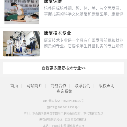
捏、按压等基本手法，以及针对不同部位的按
康复保健
和健康领域感兴趣的学生。如果你喜欢帮助他
复技术、保健知识和健康管理技能，为未来的
各级医院康复科、疗养院、社区康复机构等合
摩技巧。4.常见病症的按摩治疗：掌握针对颈
培养目标培养德、智、体、美、劳全面发展，
人，对身体健康和康复有浓厚的兴趣，那么这
职业发展打下坚实基础。课程设置1.基础医学
作，提供学生实习机会，积累一线工作经验。
椎病、腰椎病、肩周炎等常见病症的按摩治疗
掌握扎实的科学文化基础和康复医学、康复评
个专业将是一个理想的选择。通过系统的学习
课程：包括解剖学、生理学、病理学等，帮助
三、教学特色与资源保障实训条件实训室设备
方法。5.保健按摩实践：通过实际操作，提升
定、康复治疗等知识，具备康复评定、康复治
和实践，你将掌握专业的康复技能，为未来的
学生了解人体结构和功能。2.康复治疗技术：
齐全，涵盖针灸推拿、物理治疗、康复评定等
学生的按摩技能和应对能力。招生对象本专业
疗、人际沟通与团队协作等能力，能够从事物
职业发展打下坚实的基础。升学方面康复保健
学习物理治疗、作业治疗、言语治疗等康复技
模块，满足全场景教学需求。模拟社区康复中
主要面向初中毕业生，无论是对中医感兴趣，
理治疗、作业治疗、言语治疗等工作的高素质
专业的学生在完成学业后，可以选择对口升
术，掌握常见疾病的康复方法。3.保健与健康
康复技术专业
心、养老院等实景环境，强化学生岗位适应能
还是希望掌握一门实用技能的学生，都可以选
技术技能人才。主干课程鈥⒆ㄒ祷】纬蹋喝
学，继续深造。主要可以报考的大专或本科专
管理：学习营养学、运动保健、心理健康等知
力。师资力量专业教师团队由临床经验丰富的
康复技术专业是一个具有广阔发展前景和就业
择保健按摩专业。学习过程中，学生不仅能获
颂褰馄恃А⑸硌А⒉±硌А⑷颂宸⒂А⑷颂逶
业包括康复治疗学、运动康复学、护理学和健
识，培养健康管理能力。4.实践操作课程：通
康复治疗师、中医专家及“双师型”教师组成，
前景的专业。它要求学生具备扎实的专业知识
得专业知识，还能培养耐心、细心和责任感，
硕А⒔】灯拦馈⒘俅惨窖Ц怕邸ｂ€⒆ㄒ岛诵
康管理等。这些专业不仅与康复保健密切相
过模拟训练和临床实习，提升学生的实际操作
部分教师持有高级保健按摩师等职业资格。教
和实践技能，并具备良好的职业道德和人文关
为未来的职业发展打下坚实基础。升学方面完
目纬蹋嚎蹈雌蓝际酢⒃硕瘟萍际酢⒆饕抵瘟
关，还能为学生提供更广阔的职业发展空间。
能力和临床经验。招生对象康复保健专业主要
师团队参与省级、国家级技能竞赛指导，教学
怀能力。未来，随着医疗水平的提高和社会对
成中专阶段的学习后，学生可以通过对口升学
萍际酢⑽锢硪蜃又瘟萍际酢⒅幸娇蹈粗瘟萍际
通过进一步的学习，学生可以成为专业的康复
面向初中毕业生，适合对医学、康复和保健感
水平高。教学模式“理论+实践+证书”融合：将
康复治疗需求的不断增长，康复技术专业将继
考试进入大专或本科院校继续深造。对口的专
酢⒀杂镏瘟萍际酢⒊＜膊】蹈础＞鸵捣较蜮
治疗师、运动康复师或健康管理师，为更多的
兴趣的学生。学生需要具备一定的学习能力和
职业资格证书考核内容融入教学，学生可考取
查看更多康复技术专业>>
续发挥重要作用。一、专业定义与培养目标康
业包括中医学、针灸推拿学、康复治疗学等。
€⒁搅屏煊颍涸谧酆弦皆嚎蹈匆窖Э啤⒖蹈醋ǹ
人提供专业的康复服务。就业前景随着人们对
动手能力，同时对帮助他人、改善健康有浓厚
保健按摩师、健康管理师等证书，增强就业竞
复技术专业旨在培养具备扎实的康复治疗理论
这些专业不仅与保健按摩密切相关，还能为学
埔皆骸⑸缜郎裰行牡龋骼嗉膊』蛩鹕说
健康的重视程度不断提高，康复保健专业的就
的兴趣。通过系统的学习和实践，学生能够逐
争力。“校医共育”机制：与医疗机构深度合
知识与技能的专业人才。这些人才需要掌握康
生提供更广阔的职业发展空间。例如，中医学
贾鹿δ苷习幕颊咛峁┛蹈粗瘟啤ｂ€⑸缁岣＠
业前景非常广阔。毕业生可以在医院、康复中
步成长为专业的康复保健人才。升学方面康复
作，共同制定人才培养方案，实现教学与临床
首页
|
网站简介
复评定和康复治疗的基础理论和基本知识，并
|
商务合作
|
联系我们
|
版权声明
|
专业可以让学生更深入地了解中医理论，而康
梗河诓辛蹈粗行摹⑸缁岣＠骸⒀匣沟
心、养老院、健身中心等机构工作，担任康复
保健专业的学生在完成中专或职高阶段的学习
无缝对接。四、就业方向与职业前景核心岗位
具备康复评定、康复治疗、人际沟通与团队协
查询系统
复治疗学则能帮助学生掌握更多现代康复技
龋镏屑踩恕⒗夏耆说忍厥馊禾逄岣呱钭岳
治疗师、运动康复师、健康管理师等职位。随
后，可以通过对口升学考试进入大专或本科院
医疗机构：各级医院康复科、疗养院、专科康
作能力。通过专业学习，学生将能够从事物理
术。就业前景保健按摩专业的就业前景十分广
砟芰蜕钪柿俊ｂ€⑻厥饨逃煊颍涸谔厥饨
着老龄化社会的到来，老年康复需求不断增
校继续深造。对口升学的专业包括康复治疗技
复医院，从事物理治疗、运动治疗、作业治疗
川公网安备51010702043495号
治疗、作业治疗、言语治疗等康复治疗工作，
阔。随着人们对健康需求的增加，保健按摩师
逃＃刑厥庑枨蟮亩峁┛蹈囱盗罚缪杂
加，康复保健专业人才的需求也将持续增长。
术、护理学、健康管理、运动康复等。这些专
等工作。社区与养老机构：社区康复保健中
蜀ICP备2023012938号-1
成为高素质实用型技术技能人才。二、课程设
的需求也在不断上升。毕业生可以在养生馆、
镅盗贰⒃硕δ苎盗返取ｂ€⑵渌煊颍夯箍纱
选择康复保健专业，不仅能够帮助他人，还能
业不仅与康复保健密切相关，还能为学生提供
心、养老院、福利院，提供康复护理、健康指
置与教学内容康复技术专业的课程设置涵盖了
声明：本页面内容来自于四川中职网会员发布，不代表官方观点
美容院、康复中心、健身俱乐部等场所就业，
邮驴蹈匆搅破鞑挠⒔】倒芾怼⒖蹈醋裳裙
为自己创造一份稳定且有意义的职业。
更广阔的职业发展空间。就业前景康复保健专
导服务。健康管理领域：健康管理公司、亚健
基础医学、康复医学、康复治疗学等多个领
也可以选择自主创业，开设个人按摩工作室。
若有侵犯您的权益，请联系我们删除！
ぷ鳌Ｖ耙底矢裰な榭煽既】蹈匆窖е瘟剖浚ㄊ
业的就业前景十分广阔。毕业生可以在医院、
康保健企业，从事康复咨询、健康管理等工
域。主要课程包括人体解剖学、生理学、病理
随着经验的积累和技能的提升，保健按摩师的
本站由
四川中职网
提供技术支持