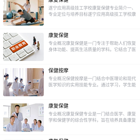
遂宁应用高级技工学校康复保健专业简介一、
专业定位与培养目标遂宁应用高级技工学校康
复保健专业旨在培养德智体美劳全面发展，具
备良好职业道德、人文素养和科学文化水平的
高素质技术技能人才。学生需掌握现代康复医
康复保健
学与传统康复技术的基本理论、基本知识和基
专业概况康复保健是一门专注于帮助人们恢复
本技能，能够胜任各级医疗机构、康复中心、
身体功能、提高生活质量的学科。它结合了医
社区康复机构及社会福利机构的康复治疗、保
学、心理学和运动科学的知识，旨在通过科学
健服务等工作，成为基层康复保健领域的“一
的康复手段，帮助患者从疾病或损伤中恢复。
专多能”型技术人才。二、课程体系与核心技
无论是老年人、运动员还是普通人，康复保健
能理论课程模块基础医学课程：正常人体结
保健按摩
都能为他们提供个性化的康复方案，帮助他们
构、中医基础知识、中药学基础、经络腧穴
专业概况保健按摩是一门结合中医理论和现代
重拾健康与活力。课程设置1.基础医学课程：
学，夯实医学理论基础。康复专业课程：康复
医学知识的实用技能专业。通过学习，学生能
包括解剖学、生理学和病理学，帮助学生了解
医学概论、康复治疗技术、中医传统康复技
够掌握人体经络、穴位的基本知识，以及各种
人体的基本结构和功能。2.康复技术课程：学
术、运动与康复保健，掌握康复评估与治疗技
按摩手法和技巧。这门专业不仅注重理论知识
习各种康复技术，如物理治疗、运动疗法和按
术。实践技能课程：物理因子理疗法、针灸推
的积累，更强调实践操作能力的培养，旨在为
摩疗法，掌握实际操作技能。3.心理学课程：
康复保健
拿概要、推拿按摩基本手法训练、刮痧保健方
社会输送具备专业技能的保健按摩师。课程设
了解患者的心理需求，学习如何通过心理支持
专业概况康复保健专业是一门结合医学、康复
法与技术，强化实操能力。辅助课程：膳食营
置1.中医基础理论：学习中医的基本概念，如
帮助患者更好地康复。4.实践课程：通过实习
学和保健学的综合性学科，旨在培养具备康复
养与康复保健、心理保健基础知识，提升综合
阴阳五行、脏腑经络等。2.人体解剖学：了解
和临床实践，学生可以将理论知识应用到实际
治疗和健康管理能力的专业人才。随着人们对
服务素养。实践课程模块校内实训：依托康复
人体的骨骼、肌肉、神经等结构，为按摩操作
工作中，积累宝贵的经验。招生对象康复保健
健康需求的日益增长，康复保健专业逐渐成为
实训室，开展针灸、推拿、刮痧、物理治疗等
打下基础。3.按摩手法与技巧：学习推拿、揉
专业主要面向初中毕业生，尤其是那些对医学
热门选择。学生通过学习，能够掌握基本的康
实操训练，模拟真实康复场景。校外实习：与