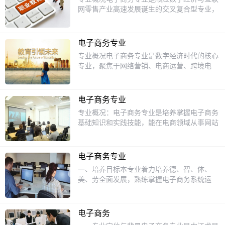
容生成、店铺推广、直播运营、用户管理、客
网零售产业高速发展诞生的交叉复合型专业，
户服务、跨境贸易及活动策划等岗位工作。城
面向中职阶段培养的电子商务专业，紧扣实体
市轨道交通运输与管理主干课程:交通安全管
商贸转型与互联网电商产业的人才需求，打破
理与应急处理、城市轨道交通票务服务、城市
传统商科与信息技术的专业边界，兼顾商务运
轨道交通客流组织、城市轨道交通乘客服务、
电子商务专业
营知识与数字实操技能培养，侧重提升学生的
城市轨道交通安检实务、城市轨道交通行车组
专业概况电子商务专业是数字经济时代的核心
岗位适配能力，能够满足电商行业不同层级岗
织、城市轨道交通站务员、城市轨道交通综合
专业，聚焦于网络营销、电商运营、跨境电
位的基础人才需求，多年来始终是中职院校深
实训。就业前景:从事轨道交通运营管理、技
商、直播带货等领域。随着新零售模式兴起，
受学生欢迎的热门专业。课程设置本专业构建
术维护、智能运维、站务、调度、乘务、设备
该专业成为企业数字化转型的关键人才来源。
了公共基础课、专业核心课、岗位实训课三位
维护及安全管理等岗位工作。美容美发与造型
培养目标本专业培养掌握电商运营、网络营
一体的课程体系，公共基础课侧重完成文化素
电子商务专业
主干课程:化妆基础、舞台妆造、美甲彩绘、
销、数据分析及客户服务管理的高素质技术技
质培养，满足后续升学考试的文化考核要求；
专业概况：电子商务专业是培养掌握电子商务
美睫种植、身体基础护理、面部问题皮肤护
能人才。学生需具备网店运营、短视频制作、
专业核心课开设电子商务基础、网络营销实
基础知识和实践技能，能在电商领域从事网站
理，美发基础、美发与造型(美发精剪)、创意
直播策划、跨境电商操作等能力，并熟悉电商
务、网店运营管理、直播电商运营、新媒体内
运营、网络营销、电商物流等工作的高素质技
盘发、染发色彩与创意、风格烫发。就业前
法律法规与物流管理。课程设置课程包括电子
容创作、图形图像处理、现代物流基础、消费
术人才的专业。培养目标：本专业培养具备电
景:从事美容师、皮肤管理师、美容咨询、形
商务基础、网络营销、网店运营、跨境电商、
者心理学等核心课程，覆盖电商行业全链路的
子商务基础知识和实践技能，能在电商领域从
象顾问、技术研发人才、中医美容、智能护
新媒体营销、电商数据分析、物流管理、消费
电子商务专业
基础知识点；岗位实训环节依托校企合作真实
事网站运营、网络营销、电商物流、客户服务
肤、美发师、头皮健康管理师、时尚造型设计
者行为学等。实践环节涵盖网店开设实训、直
一、培养目标本专业着力培养德、智、体、
项目，开设网店装修实训、直播带货实训、社
等工作的高素质技术人才。课程设置：包括电
师、防脱修护等岗位工作。健康服务与管理主
播带货实训、跨境电商模拟操作等，通过校企
美、劳全面发展，熟练掌握电子商务系统运
群运营实训等实操内容，让学生在校期间就能
子商务概论、网络营销、电商物流、网站建设
干课程:亚健康评估、中药基础入门、中医经
合作项目提升学生的实战能力。就业方向毕业
营、网站内容维护与管理、网络零售与推广、
积累对应岗位的实践经验，毕业即可快速上
与管理、电子商务法律法规等核心课程，以及
络学、中医诊断(望闻问切)、中医艾法技术、
生可进入电商平台、电商企业、传统企业电商
商品信息采集与处理以及网络美工等方面的专
岗。招生对象本专业主要面向符合升学要求的
电子商务模拟实训、网络营销实训等实践环
中医健康养生、诊断技能实训、身体基础护
部门等，从事网店运营、网络营销、直播主
业知识，具有良好的创新创业意识和职业素
应届初中毕业生招生，招收对互联网行业、电
节。就业方向：毕业生可在电商企业、互联网
电子商务
理、中医食疗养生、慢性病管理、人体结构与
播、跨境电商客服等工作。随着直播电商发
养，有较强的操作能力、协作沟通能力，能够
商运营、新媒体传播方向感兴趣，愿意从事数
企业、物流企业等从事网站运营、网络营销、
功能就业前景:从事医疗服务机构、健康管理