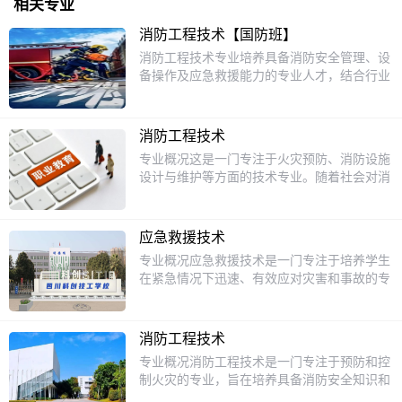
相关专业
消防工程技术【国防班】
消防工程技术专业培养具备消防安全管理、设
备操作及应急救援能力的专业人才，结合行业
需求与校企合作优势，为学生提供扎实的职业
发展基础。专业核心亮点培养目标面向安全工
程领域，培养德技并重的技术人才，掌握火灾
消防工程技术
科学理论、消防法规、设备操作及安全管理能
专业概况这是一门专注于火灾预防、消防设施
力，能胜任消防设施检测、维护、消防安全评
设计与维护等方面的技术专业。随着社会对消
估及应急救援等工作。课程体系核心课程：消
防安全重视程度的不断提高，消防工程技术的
防法规、建筑防火设计、消防给排水工程、火
重要性日益凸显。它融合了工程学、物理学、
灾报警系统维护、消防安全管理学、消防工程
化学等多学科知识，旨在培养能够熟练掌握消
概预算。实践技能：管道工实训、焊工操作、
应急救援技术
防工程技术相关技能，为各类场所提供消防安
消防系统安装与检测、危险品性能评估等，强
专业概况应急救援技术是一门专注于培养学生
全保障的专业人才。课程设置在课程方面，会
化实操能力。培养特色工学一体化：通过"认
在紧急情况下迅速、有效应对灾害和事故的专
学习基础的文化课程，像语文、数学、英语，
知实习+跟岗实习+顶岗实习"三段式实践，对
业。随着社会对安全意识的提高，应急救援技
为后续深入学习专业知识打基础。专业课程则
接企业真实场景。国防教育方向：设特色班
术逐渐成为热门专业。该专业不仅注重理论知
有消防燃烧学，了解火灾发生的原理；建筑消
（限男生），实行准军事化管理，毕业后可应
识的传授，更强调实践技能的培养，旨在为社
防设施，熟悉各类消防设施的构造与操作，比
消防工程技术
征入伍。双证培养：学生可考取消防设施操作
会输送具备快速反应能力和专业救援技能的高
如消火栓系统、自动喷水灭火系统等；消防法
专业概况消防工程技术是一门专注于预防和控
员、注册消防工程师、施工员等职业资格证
素质人才。课程设置1.基础课程：包括急救知
规，清楚在消防工作中需要遵循的法律规定；
制火灾的专业，旨在培养具备消防安全知识和
书。就业保障校企合作：与中铁十二局、中国
识、灾害学基础、安全防护技术等，为学生打
消防工程制图，学会绘制消防相关的图纸，方
技能的专业人才。随着社会对安全意识的提
五冶集团等国企合作，毕业生达标后直接推荐