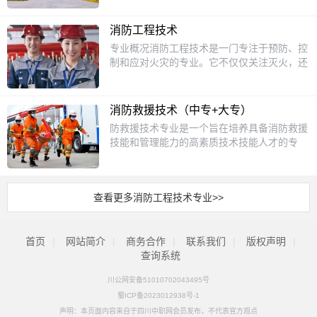
下坚实的理论基础。2.实践课程：如模拟救援
便设计与施工。还有消防安全管理，学习如何
高，消防工程技术专业越来越受到重视。这个
就业。岗位方向：消防安全管理员、消防系统
演练、现场急救操作、消防技能训练等，通过
对场所进行有效的消防安全管理，预防火灾事
专业不仅教授学生如何应对火灾，还涵盖了火
检测员、工程监理、消防技术咨询等，覆盖大
实际操作提升学生的应急处理能力。3.专业课
消防工程技术
故的发生。招生对象主要面向初中毕业生招
灾预防、消防设备维护、应急疏散等多个方
型公共场所、楼宇及工业企业。就业案例：毕
程：涵盖灾害管理、风险评估、应急预案制定
专业概况消防工程技术是一门专注于预防、控
生。初中毕业的同学们，如果你对消防安全领
面，确保学生能够全面掌握消防领域的核心技
业生田煜城任职中国五冶集团机电分公司技术
等，培养学生全面应对各种紧急情况的能力。
制和应对火灾的专业。它不仅仅关注灭火，还
域感兴趣，想要掌握一门实用的技术，为未来
能。课程设置1.消防基础知识：学习火灾的成
岗。升学通道中级工毕业生可通过校内考核升
招生对象该专业主要面向初中毕业生，对有志
包括火灾的预防、安全管理和应急救援等方
的职业发展打下坚实基础，那么消防工程技术
因、发展过程以及灭火的基本原理。2.消防设
读高级工，或通过职教高考进入对口本科院
于从事应急救援工作的学生开放。学生需具备
面。随着社会对安全意识的提高，消防工程技
专业非常适合你。在这里，你将开启一段全新
备与系统：了解各种消防设备的使用和维护，
校。学校优势支持管理严格：准军事化封闭管
一定的身体素质和学习能力，同时对应急救援
术逐渐成为热门专业。学习这个专业，你将掌
的学习旅程，逐步成长为消防领域的专业人
如灭火器、消防栓、自动喷水灭火系统等。3.
消防救援技术（中专+大专）
理，配备专职班主任与职业导师。实训资源：
工作有浓厚的兴趣和责任感。升学方面完成应
握如何设计、安装和维护消防系统，确保人们
才。升学方面对于有升学意愿的同学，对口升
火灾预防与管理：学习如何制定和实施火灾预
专用消防工程实训室，模拟真实工作场景。政
防救援技术专业是一个旨在培养具备消防救援
急救援技术专业的学习后，学生可以选择对口
的生活和工作环境更加安全。课程设置1.消防
学可以选择很多相关的大专或本科专业。大专
防措施，以及如何进行消防安全管理。4.应急
策补贴：享受国家学费减免（1700元/年）及
技能和管理能力的高素质技术技能人才的专
升学，继续深造。对口升学的大专或本科专业
基础知识：学习火灾的成因、发展过程以及灭
专业有消防工程技术，能进一步深化在本专业
疏散与救援：掌握应急疏散的组织和实施，以
助学金（最高3300元/年）。
业。一、专业概述消防救援技术专业紧密结合
包括但不限于：1.安全工程：深入学习安全管
火的基本原理。2.消防设备与系统：了解各种
领域的学习；安全技术与管理，拓宽安全管理
及基本的救援技能。5.法律法规与标准：了解
国家安全生产与应急管理机构改革的需求，致
理、风险评估等知识，为未来的安全工作打下
消防设备的使用和维护，如灭火器、消防栓、
方面的知识。本科专业如消防工程，从更系
与消防相关的法律法规和行业标准，确保工作
力于培养适应经济建设和社会发展需要，掌握
基础。2.消防工程：专注于消防技术、火灾预
自动喷水系统等。3.安全管理：学习如何制定
统、更深入的角度研究消防工程相关内容；安
符合规范。招生对象消防工程技术专业主要面
查看更多消防工程技术专业>>
现代消防救援理论、技术和实战能力的人才。
防与控制，培养专业的消防人才。3.应急管
和实施消防安全管理制度，确保单位的安全运
全工程，涵盖更广泛的安全领域知识，为未来
向初中毕业生，适合对消防安全感兴趣、愿意
这些人才能够胜任消防员、消防指挥员、消防
理：研究灾害管理、应急预案制定等，提升综
行。4.应急救援：掌握火灾发生时的应急处理
从事高层次的安全管理或技术研发工作做好准
从事消防工作的学生。这个专业不仅要求学生
装备管理员以及消防安全管理等职业岗位，为
合应急管理能力。就业前景应急救援技术专业
措施，包括疏散、救援和医疗急救等。5.法律
备。通过升学，同学们可以提升自己的学历层
具备一定的动手能力，还需要有较强的责任心
首页
|
网站简介
社会提供消防安全技术支持和服务。二、培养
|
商务合作
|
联系我们
|
版权声明
|
的毕业生就业前景广阔。他们可以在政府部
法规：了解与消防相关的法律法规，确保在工
次，获得更广阔的职业发展空间。就业前景就
和团队合作精神。通过系统的学习和实践，学
目标消防救援技术专业的培养目标是培养德智
查询系统
门、企事业单位、消防机构、救援组织等多个
作和生活中遵守相关规定。招生对象消防工程
业前景十分广阔。随着社会发展，各类建筑、
生将能够成为合格的消防技术人才。升学方面
体美劳全面发展，掌握扎实的科学文化基础和
领域找到合适的工作岗位。随着社会对安全需
技术专业主要面向初中毕业生。如果你对安全
企业对消防安全越来越重视，对消防工程技术
完成消防工程技术专业的学习后，学生可以选
川公网安备51010702043495号
火灾扑救与处置技术、消防救援应急管理等知
求的增加，应急救援人才的需求量也在不断上
有强烈的责任感，喜欢动手操作，并且愿意为
专业人才的需求持续增长。毕业后，你可以在
择对口升学，继续深造。主要可以报考的大专
蜀ICP备2023012938号-1
识，具备科学有效地开展消防救援、指挥救援
升，毕业生不仅就业率高，而且职业发展空间
社会的安全贡献自己的力量，那么这个专业将
消防工程公司，从事消防设施的设计、安装与
或本科专业包括：1.消防工程：深入学习消防
和训练等能力的高素质技术技能人才。毕业生
声明：本页面内容来自于四川中职网会员发布，不代表官方观点
大，能够为社会安全贡献自己的力量。