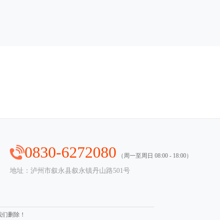
0830-6272080
（周一至周日 08:00 - 18:00）
地址：泸州市叙永县叙永镇丹山路501号
我们删除！