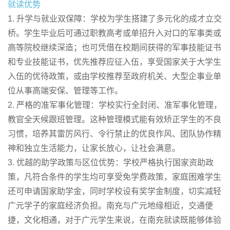
就读优势
1. 升学与就业双保障：学校为学生搭建了多元化的成才立交
桥。学生毕业后可通过职教高考或单招升入对口的军事类或
高等院校继续深造；也可凭借在校期间获得的军事技能证书
和专业技能证书，优先推荐应征入伍，享受国家关于大学生
入伍的优待政策，或由学校推荐至政府机关、大型企事业单
位从事高端安保、管理等工作。
2. 严格的准军事化管理：学校实行全封闭、准军事化管理，
教官全天候跟班管理。这种管理模式能有效矫正学生的不良
习惯，培养其雷厉风行、令行禁止的优良作风、团队协作精
神和独立生活能力，让家长放心，让社会满意。
3. 优越的助学政策与区位优势：学校严格执行国家资助政
策，凡符合条件的学生均可享受免学费政策，家庭困难学生
还可申请国家助学金，同时学校设有奖学金制度，切实减轻
广元学子的家庭经济负担。南充与广元地缘相近，交通便
捷，文化相通，对于广元学生来说，在南充就读既能够体验