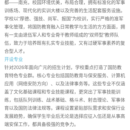
都——南充，校园环境优美，布局合理，拥有标准化的军事
训练场、现代化的实训大楼以及完善的生活配套服务设施。
学校以“厚德、强技、尚军、报国”为校训，实行严格的准军
事化管理，将国防教育融入日常教学与生活的方方面面，拥
有一支由退伍军人和专业骨干教师组成的“双师型”教师队
伍，致力于培养既有扎实专业技能，又有过硬军事素养的复
合型人才。
开设专业
针对2026年面向广元的招生计划，学校重点打造了国防教
育特色专业群。核心专业包括国防教育与保安服务、计算机
应用（网络安防方向）、以及法律事务等。这些专业不仅涵
盖了文化基础课程和专业技能课程，更突出了军事技能训
练，包括队列训练、战术基础、格斗术、射击理论、军事体
育以及国防法律法规等。课程设置紧贴部队需求和安保行业
发展趋势，确保学生毕业后无论是选择应征入伍还是从事高
端安保工作，都具备极强的竞争力。