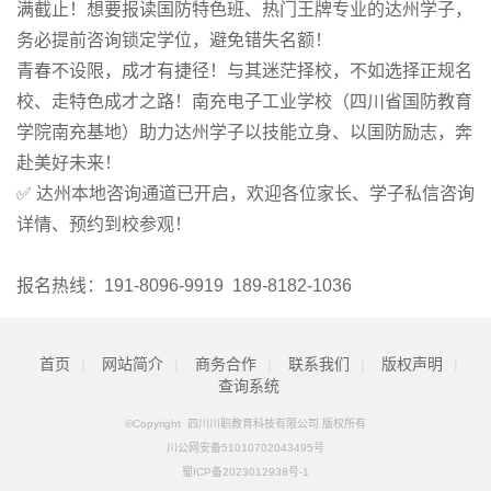
满截止！想要报读国防特色班、热门王牌专业的达州学子，
务必提前咨询锁定学位，避免错失名额！
青春不设限，成才有捷径！与其迷茫择校，不如选择正规名
校、走特色成才之路！南充电子工业学校（四川省国防教育
学院南充基地）助力达州学子以技能立身、以国防励志，奔
赴美好未来！
✅ 达州本地咨询通道已开启，欢迎各位家长、学子私信咨询
详情、预约到校参观！
报名热线：191-8096-9919 189-8182-1036
首页
|
网站简介
|
商务合作
|
联系我们
|
版权声明
|
查询系统
©Copyright 四川川职教育科技有限公司 版权所有
川公网安备51010702043495号
蜀ICP备2023012938号-1