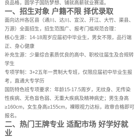
良品格，圆学子国防梦想、铺就高薪就业赛道。
一、招生对象 户籍不限 择优录取
面向达州各区县（通川、达川、宣汉、开江、大竹、渠县、
万源）全面招生，招生范围广、报考门槛规范合理：
核心生源：14-18周岁应届初中毕业生，男女不限，品行端
正、身心健康
补充生源：少量综合素质优良的高中、职校往届生及合规转
学生
专项学制：3+2五年一贯制大专班，仅限应届初中毕业生报
考，直通大专学历
国防特色班专项要求：年龄15-17.5周岁，无纹身、无传染
性疾病、无色盲色弱、无重大疾病及精神病史；男生身高
≥160cm，女生身高≥155cm，裸眼视力达标，政审合格即可
报名。
二、热门王牌专业 适配市场 好学好就
业