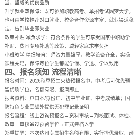
当、坚毅的优良品质
升学就业双保障：既可参加职教高考、单招考试圆梦大学，
也可由学校推荐对口就业，校企合作资源丰富，就业渠道稳
定，告别毕业即失业
政策补贴 减负求学：符合条件的学生可享受国家中职助学
补贴、贫困专项补助等政策，减轻家庭求学负担
小班教学 精细培育：师资力量雄厚，教学设备齐全，实操
课程充足，保障每位学生都能学懂、学透、学以致用
四、报名须知 流程清晰
报名时间：2026秋季招生火热预报名中，中考后可优先预
留优质学位，名额有限、报满即止
报名资料：户口本/身份证、初中毕业证、中考成绩单；国
防特色专业需额外提供无犯罪记录证明
报名流程：线上咨询预报名→资料审核→到校面试、体检、
政审→审核通过预留学位→正式建档入学
郑重提醒：本次达州专属招生名额有限，实行择优录取、额