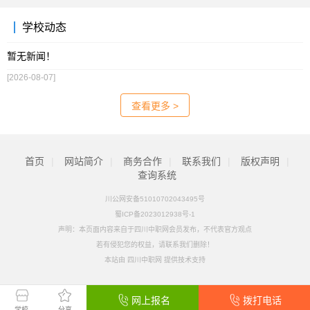
学校动态
暂无新闻！
[2026-08-07]
查看更多 >
首页
|
网站简介
|
商务合作
|
联系我们
|
版权声明
|
查询系统
川公网安备51010702043495号
蜀ICP备2023012938号-1
声明：本页面内容来自于四川中职网会员发布，不代表官方观点
若有侵犯您的权益，请联系我们删除！
本站由
四川中职网
提供技术支持
网上报名
拨打电话
学校
分享