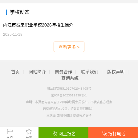
学校动态
内江市泰来职业学校2026年招生简介
2025-11-18
查看更多 >
首页
|
网站简介
|
商务合作
|
联系我们
|
版权声明
|
查询系统
川公网安备51010702043495号
蜀ICP备2023012938号-1
声明：本页面内容来自于四川中职网会员发布，不代表官方观点
若有侵犯您的权益，请联系我们删除！
本站由
四川中职网
提供技术支持
网上报名
拨打电话
学校
分享