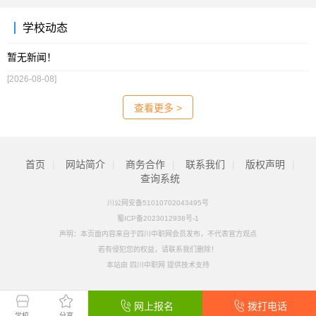
学校动态
暂无新闻！
[2026-08-08]
查看更多 >
首页
|
网站简介
|
商务合作
|
联系我们
|
版权声明
|
查询系统
川公网安备51010702043495号
蜀ICP备2023012938号-1
声明：本页面内容来自于四川中职网会员发布，不代表官方观点
若有侵犯您的权益，请联系我们删除！
本站由
四川中职网
提供技术支持
网上报名
拨打电话
学校
分享