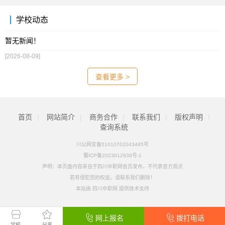
学校动态
暂无新闻！
[2026-08-09]
查看更多 >
首页
|
网站简介
|
商务合作
|
联系我们
|
版权声明
|
查询系统
川公网安备51010702043495号
蜀ICP备2023012938号-1
声明：本页面内容来自于四川中职网会员发布，不代表官方观点
若有侵犯您的权益，请联系我们删除！
本站由
四川中职网
提供技术支持
网上报名
拨打电话
学校
分享