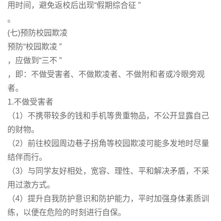
用时间，避免返校后出现“假期综合征 ”
。
(七)预防校园欺凌
预防“校园欺凌 ”
，应做到“三不 ”
，即：不做受害者、不做欺凌者、不做附和者或冷眼旁观
者。
1.不做受害者
（1）不携带较多的钱和手机等贵重物品，不公开显露自己
的财物。
（2）前往校园周边巷子拐角等校园欺凌可能多发地时尽量
结伴而行。
（3）与同学友好相处，宽容、理性、平和解决矛盾，不采
用过激方式。
（4）提升自我防护意识和防护能力，平时加强身体素质训
练，以便在危险的时刻进行自保。