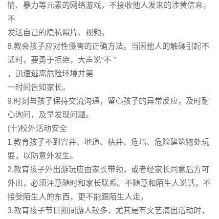
情、暴力等元素的网络游戏，不接收他人发来的涉黄信息，
不
发送自己的隐私照片、视频。
8.教会孩子应对性侵害的正确方法。当因他人的触碰引起不
适时，要勇于拒绝，大声说“不 ”
，迅速逃离危险环境并第
一时间告知家长。
9.时刻与孩子保持交流沟通，留心孩子的异常反应，及时耐
心询问，及早发现问题。
(十)校外活动安全
1.教育孩子不到窨井、地道、枯井、危墙、危险建筑物处玩
耍，以防意外发生。
2.教育孩子外出游玩应由家长带领，或者经家长同意后方可
外出，必须注意随时和家长联系。不随意和陌生人说话，不
接受陌生人的东西，更不能跟陌生人走。
3.教育孩子节日期间游人较多，尤其是有文艺演出活动时，