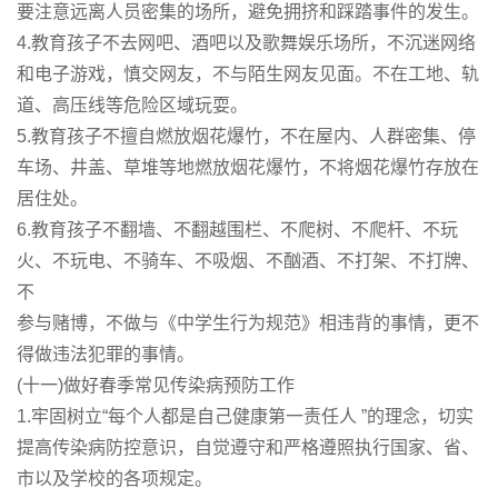
要注意远离人员密集的场所，避免拥挤和踩踏事件的发生。
4.教育孩子不去网吧、酒吧以及歌舞娱乐场所，不沉迷网络
和电子游戏，慎交网友，不与陌生网友见面。不在工地、轨
道、高压线等危险区域玩耍。
5.教育孩子不擅自燃放烟花爆竹，不在屋内、人群密集、停
车场、井盖、草堆等地燃放烟花爆竹，不将烟花爆竹存放在
居住处。
6.教育孩子不翻墙、不翻越围栏、不爬树、不爬杆、不玩
火、不玩电、不骑车、不吸烟、不酗酒、不打架、不打牌、
不
参与赌博，不做与《中学生行为规范》相违背的事情，更不
得做违法犯罪的事情。
(十一)做好春季常见传染病预防工作
1.牢固树立“每个人都是自己健康第一责任人 ”的理念，切实
提高传染病防控意识，自觉遵守和严格遵照执行国家、省、
市以及学校的各项规定。