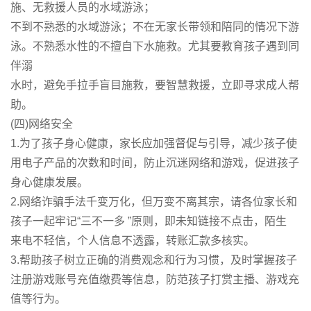
施、无救援人员的水域游泳；
不到不熟悉的水域游泳；不在无家长带领和陪同的情况下游
泳。不熟悉水性的不擅自下水施救。尤其要教育孩子遇到同
伴溺
水时，避免手拉手盲目施救，要智慧救援，立即寻求成人帮
助。
(四)网络安全
1.为了孩子身心健康，家长应加强督促与引导，减少孩子使
用电子产品的次数和时间，防止沉迷网络和游戏，促进孩子
身心健康发展。
2.网络诈骗手法千变万化，但万变不离其宗，请各位家长和
孩子一起牢记“三不一多 ”原则，即未知链接不点击，陌生
来电不轻信，个人信息不透露，转账汇款多核实。
3.帮助孩子树立正确的消费观念和行为习惯，及时掌握孩子
注册游戏账号充值缴费等信息，防范孩子打赏主播、游戏充
值等行为。