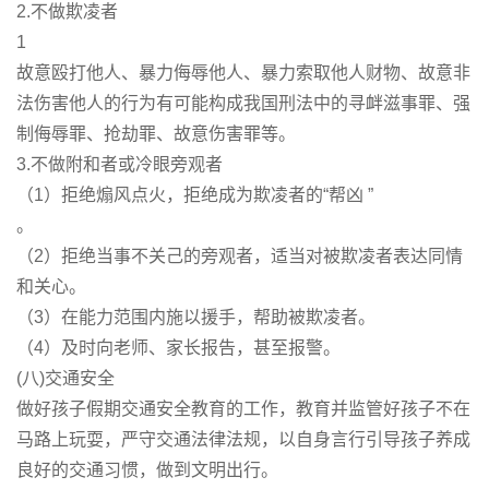
2.不做欺凌者
1
故意殴打他人、暴力侮辱他人、暴力索取他人财物、故意非
法伤害他人的行为有可能构成我国刑法中的寻衅滋事罪、强
制侮辱罪、抢劫罪、故意伤害罪等。
3.不做附和者或冷眼旁观者
（1）拒绝煽风点火，拒绝成为欺凌者的“帮凶 ”
。
（2）拒绝当事不关己的旁观者，适当对被欺凌者表达同情
和关心。
（3）在能力范围内施以援手，帮助被欺凌者。
（4）及时向老师、家长报告，甚至报警。
(八)交通安全
做好孩子假期交通安全教育的工作，教育并监管好孩子不在
马路上玩耍，严守交通法律法规，以自身言行引导孩子养成
良好的交通习惯，做到文明出行。