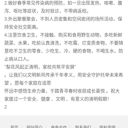
2.做好春季常见传染病的预防，如一旦出现发热、咳嗽、腹
泻、呕吐等症状，及时就诊，不带病返校。
3.外出聚餐聚会，不到人员密集和空间密闭的场所活动，保
持安全社交距离。
4.注意饮食卫生，不接触、购买和食用野生动物，多吃新鲜
蔬菜、水果，吃前认真清洗，不吃霉、烂变质食物，不要随
意吃不卫生的零食，少吃生、冷、硬的食物，不喝生水，防
止病从口入。
"梨花风起正清明，家校共筑平安屏"
。让我们以文明新风传承千年孝义，用安全守护托举未来希
望 。愿每个家庭在追思
怀远中感悟生命力量，于踏青寻春时收获成长喜悦 。祝大
家度过一个安全、健康 、文明 、有意义的清明假期！
2
首页
|
网站简介
|
商务合作
|
联系我们
|
版权声明
|