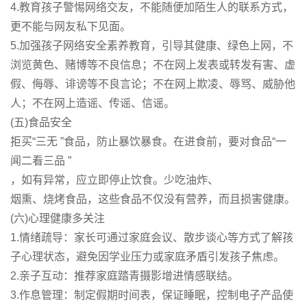
4.教育孩子警惕网络交友，不能随便加陌生人的联系方式，
更不能与网友私下见面。
5.加强孩子网络安全素养教育，引导其健康、绿色上网，不
浏览黄色、赌博等不良信息；不在网上发表或转发有害、虚
假、侮辱、诽谤等不良言论；不在网上欺凌、辱骂、威胁他
人；不在网上造谣、传谣、信谣。
(五)食品安全
拒买“三无 ”食品，防止暴饮暴食。在进食前，要对食品“一
闻二看三品 ”
，如有异常，应立即停止饮食。少吃油炸、
烟熏、烧烤食品，这些食品不仅没有营养，而且损害健康。
(六)心理健康多关注
1.情绪疏导：家长可通过家庭会议、散步谈心等方式了解孩
子心理状态，避免因学业压力或家庭矛盾引发孩子焦虑。
2.亲子互动：推荐家庭踏青摄影增进情感联结。
3.作息管理：制定假期时间表，保证睡眠，控制电子产品使