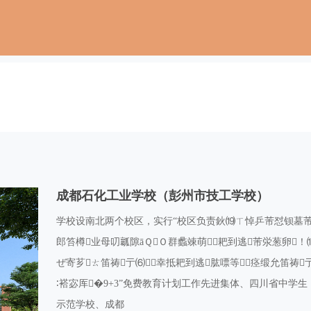
成都石化工业学校（彭州市技工学校）
学校设南北两个校区，实行“校区负责鈥⒆ㄒ悼乒芾怼钡墓芾砟
郎笞樽业母叨瓤隙āＱＯ群蠡竦萌耙到逃芾泶葱卵！
ぜ寄芗ㄊ笛祷亍⑹幸抵耙到逃肱嘌等痉缎允笛祷
∶褡宓厍�9+3”免费教育计划工作先进集体、四川省中
示范学校、成都