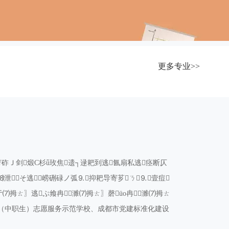
更多专业>>
Ｊ剑煅С杉ǖ玫焦遗┐逯耙到逃氤扇私逃痉断仄
⒅泄そ逃崂硎碌ノ弧⒐抑耙导寄芗ㄋ⒐壹痘
亍⑺拇ㄊ〗逃ぷ飨冉濉⑺拇ㄊ〗磬üο冉濉⑺拇ㄊ
学生（中职生）志愿服务示范学校、成都市党建标准化建设