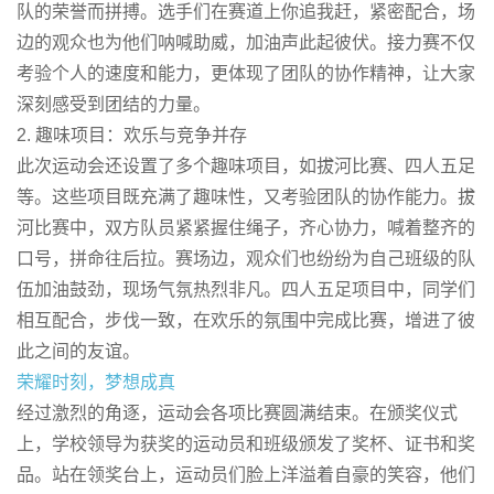
队的荣誉而拼搏。选手们在赛道上你追我赶，紧密配合，场
边的观众也为他们呐喊助威，加油声此起彼伏。接力赛不仅
考验个人的速度和能力，更体现了团队的协作精神，让大家
深刻感受到团结的力量。
2. 趣味项目：欢乐与竞争并存
此次运动会还设置了多个趣味项目，如拔河比赛、四人五足
等。这些项目既充满了趣味性，又考验团队的协作能力。拔
河比赛中，双方队员紧紧握住绳子，齐心协力，喊着整齐的
口号，拼命往后拉。赛场边，观众们也纷纷为自己班级的队
伍加油鼓劲，现场气氛热烈非凡。四人五足项目中，同学们
相互配合，步伐一致，在欢乐的氛围中完成比赛，增进了彼
此之间的友谊。
荣耀时刻，梦想成真
经过激烈的角逐，运动会各项比赛圆满结束。在颁奖仪式
上，学校领导为获奖的运动员和班级颁发了奖杯、证书和奖
品。站在领奖台上，运动员们脸上洋溢着自豪的笑容，他们