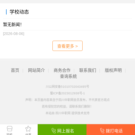
学校动态
暂无新闻！
[2026-08-06]
查看更多 >
首页
|
网站简介
|
商务合作
|
联系我们
|
版权声明
|
查询系统
川公网安备51010702043495号
蜀ICP备2023012938号-1
声明：本页面内容来自于四川中职网会员发布，不代表官方观点
若有侵犯您的权益，请联系我们删除！
本站由
四川中职网
提供技术支持
网上报名
拨打电话
学校
分享