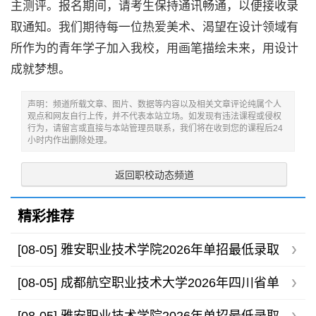
主测评。报名期间，请考生保持通讯畅通，以便接收录
取通知。我们期待每一位热爱美术、渴望在设计领域有
所作为的青年学子加入我校，用画笔描绘未来，用设计
成就梦想。
声明：频道所载文章、图片、数据等内容以及相关文章评论纯属个人
观点和网友自行上传，并不代表本站立场。如发现有违法课程或侵权
行为，请留言或直接与本站管理员联系，我们将在收到您的课程后24
小时内作出删除处理。
返回职校动态频道
精彩推荐
[08-05]
雅安职业技术学院2026年单招最低录取
分数线
[08-05]
成都航空职业技术大学2026年四川省单
招录取分数线