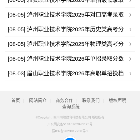
[08-05]
雅安职业技术学院2026年单招最低录取
分数线
[08-05]
泸州职业技术学院2025年对口高考录取
分数线
[08-05]
泸州职业技术学院2025年历史类高考分
专业录取分数线
[08-05]
泸州职业技术学院2025年物理类高考分
专业录取分数线
[08-05]
泸州职业技术学院2026年单招录取分数
线
[08-03]
眉山职业技术学院2026年高职单招投档
分数线公布
首页
|
网站简介
|
商务合作
|
联系我们
|
版权声明
|
查询系统
©Copyright 四川川职教育科技有限公司 版权所有
川公网安备51010702043495号
蜀ICP备2023012938号-1