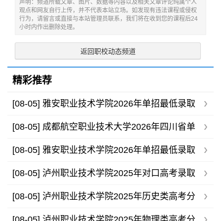
声明：频道所载文章、图片、数据等内容以及相关文章评论纯属个人
观点和网友自行上传，并不代表本站立场。如发现有违法课程或侵权
行为，请留言或直接与本站管理员联系，我们将在收到您的课程后24
小时内作出删除处理。
返回职校动态频道
精彩推荐
[08-05]
雅安职业技术学院2026年单招最低录取
分数线
[08-05]
成都航空职业技术大学2026年四川省单
招录取分数线
[08-05]
雅安职业技术学院2026年单招最低录取
分数线
[08-05]
泸州职业技术学院2025年对口高考录取
分数线
[08-05]
泸州职业技术学院2025年历史类高考分
专业录取分数线
[08-05]
泸州职业技术学院2025年物理类高考分