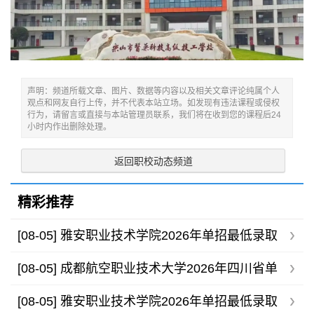
声明：频道所载文章、图片、数据等内容以及相关文章评论纯属个人
观点和网友自行上传，并不代表本站立场。如发现有违法课程或侵权
行为，请留言或直接与本站管理员联系，我们将在收到您的课程后24
小时内作出删除处理。
返回职校动态频道
精彩推荐
[08-05]
雅安职业技术学院2026年单招最低录取
分数线
[08-05]
成都航空职业技术大学2026年四川省单
招录取分数线
[08-05]
雅安职业技术学院2026年单招最低录取