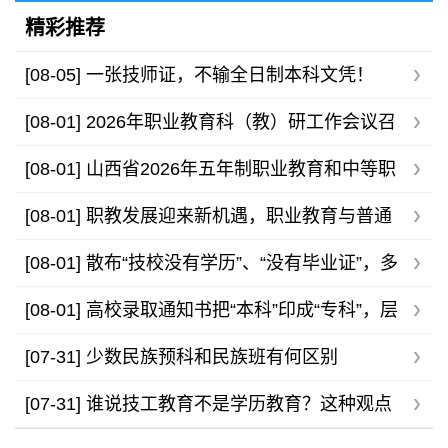
精彩推荐
[08-05]
一张技师证，不输全日制本科文凭！
[08-01]
2026年职业教育科（教）研工作会议召
开，助力职教高质量发展
[08-01]
山西省2026年五年制职业教育和中等职
业学校录取最低控制分数线公告
[08-01]
职教发展迎来新机遇，职业教育与普通
高等教育不存在高下之分
[08-01]
散布“技校没有学历”、“没有毕业证”，多
家技工院校发布声明
[08-01]
高校录取通知书把“本科”印成“专科”，层
层审核为何还有疏漏？
[07-31]
少数民族预科和民族班有何区别
[07-31]
谁说技工教育不是学历教育？这种观点