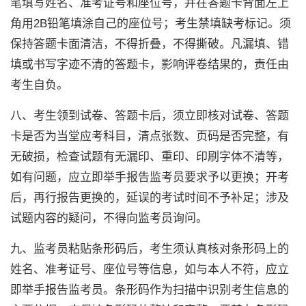
笔填写姓名、准考证号和座位号，并在答题卡背面左上
角用2B铅笔填涂自己的座位号；考生禁填缺考标记。须
保持答题卡面清洁，不得折叠，不得撕破。凡漏填、错
填或书写字迹不清的答题卡，影响评卷结果的，责任由
考生自负。
八、考生领到试卷、答题卡后，须立即核对试卷、答题
卡是否为当堂应考科目，清点张数、页码是否完整，有
无破损，检查试题有无漏印、重印、印刷字体不清等，
如有问题，应立即举手报告监考员要求予以更换；开考
后，再行报告更换的，延误的考试时间不予补足；涉及
试题内容的疑问，不得向监考员询问。
九、监考员粘贴条形码后，考生须认真核对条形码上的
姓名、准考证号、座位号等信息，如与本人不符，应立
即举手报告监考员。条形码作为扫描中识别考生信息的