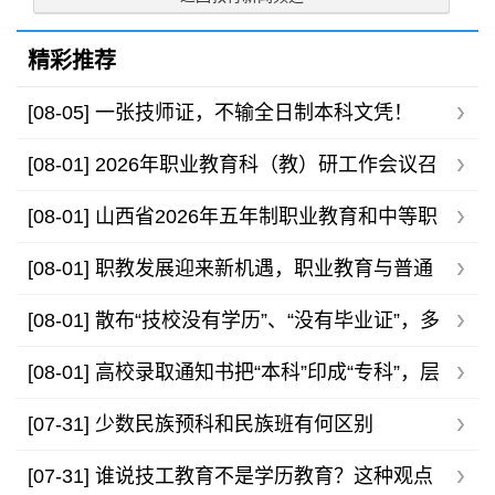
精彩推荐
[08-05]
一张技师证，不输全日制本科文凭！
[08-01]
2026年职业教育科（教）研工作会议召
开，助力职教高质量发展
[08-01]
山西省2026年五年制职业教育和中等职
业学校录取最低控制分数线公告
[08-01]
职教发展迎来新机遇，职业教育与普通
高等教育不存在高下之分
[08-01]
散布“技校没有学历”、“没有毕业证”，多
家技工院校发布声明
[08-01]
高校录取通知书把“本科”印成“专科”，层
层审核为何还有疏漏？
[07-31]
少数民族预科和民族班有何区别
[07-31]
谁说技工教育不是学历教育？这种观点