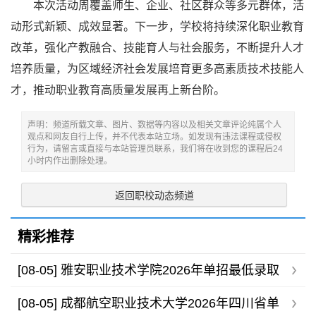
本次活动周覆盖师生、企业、社区群众等多元群体，活
动形式新颖、成效显著。下一步，学校将持续深化职业教育
改革，强化产教融合、技能育人与社会服务，不断提升人才
培养质量，为区域经济社会发展培育更多高素质技术技能人
才，推动职业教育高质量发展再上新台阶。
声明：频道所载文章、图片、数据等内容以及相关文章评论纯属个人
观点和网友自行上传，并不代表本站立场。如发现有违法课程或侵权
行为，请留言或直接与本站管理员联系，我们将在收到您的课程后24
小时内作出删除处理。
返回职校动态频道
精彩推荐
[08-05]
雅安职业技术学院2026年单招最低录取
分数线
[08-05]
成都航空职业技术大学2026年四川省单