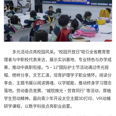
多元活动点亮校园风采。“校园开放日”吸引全省教育管
理者与中职校代表来访，展示实训基地、专业特色与办学成
果，推动中高职衔接。“5・12”国际护士节活动通过传光授
帽、榜样分享、文艺汇演，培育护理学子职业情怀。阅读分
享会、主题书展以阅读铸魂、以学赋能，推动终身学习理念
落地。劳动委员竞赛、“城院微光・劳育同行” 等活动，厚植
学生劳动精神。面向青少年开设太空主题3D打印、VR动捕
研学课程，以数字科技点亮职业启蒙。