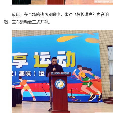
最后，在全场的热切期盼中，张建飞校长洪亮的声音响
起，宣布运动会正式开幕。