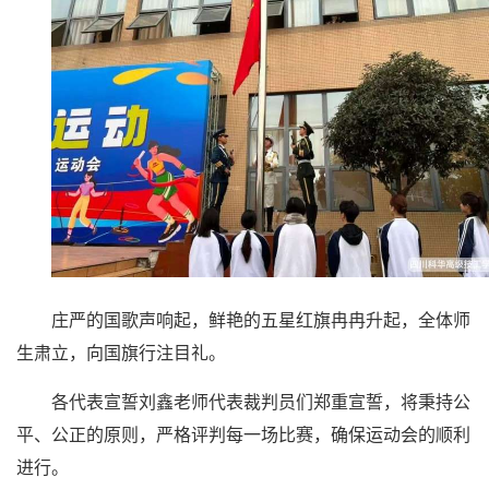
庄严的国歌声响起，鲜艳的五星红旗冉冉升起，全体师
生肃立，向国旗行注目礼。
各代表宣誓刘鑫老师代表裁判员们郑重宣誓，将秉持公
平、公正的原则，严格评判每一场比赛，确保运动会的顺利
进行。