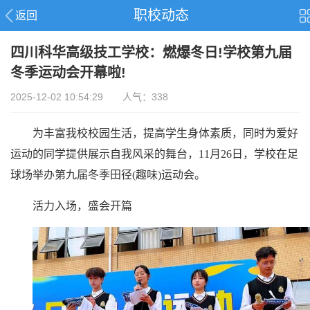
职校动态
返回
四川科华高级技工学校：燃爆冬日!学校第九届
冬季运动会开幕啦!
2025-12-02 10:54:29 人气：338
为丰富我校校园生活，提高学生身体素质，同时为爱好
运动的同学提供展示自我风采的舞台，11月26日，学校在足
球场举办第九届冬季田径(趣味)运动会。
活力入场，盛会开篇