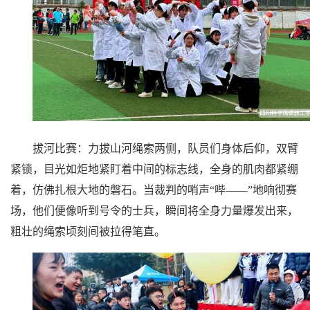
拔河比赛：力拔山河绳索两侧，队员们身体后仰，双臂
紧锁，目光如炬地紧盯着中间的标志线，全身的肌肉都紧绷
着，仿佛扎根大地的磐石。当裁判的哨声“哔——”地响彻赛
场，他们便像听到号令的士兵，瞬间将全身力量爆发出来，
粗壮的绳索顷刻间被拉得笔直。