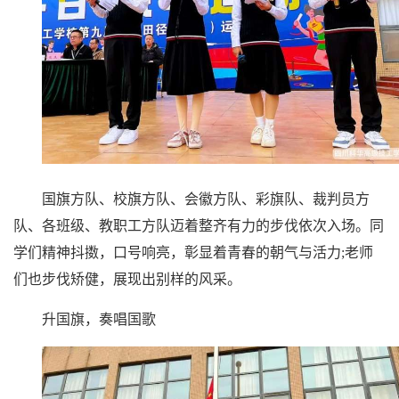
国旗方队、校旗方队、会徽方队、彩旗队、裁判员方
队、各班级、教职工方队迈着整齐有力的步伐依次入场。同
学们精神抖擞，口号响亮，彰显着青春的朝气与活力;老师
们也步伐矫健，展现出别样的风采。
升国旗，奏唱国歌