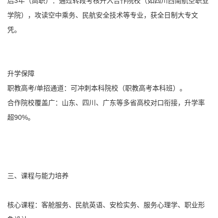
后3年（高职）：通过转段考核升入合作院校（如四川西南航空职业
学院），攻读空中乘务、民航安全技术等专业，获全日制大专文
凭。
升学保障
职教高考/单招通道：可冲刺本科院校（职教高考本科班）。
合作院校覆盖广：山东、四川、广东等多省高校对口衔接，升学率
超90%。
三、课程与能力培养
核心课程：客舱服务、民航英语、安检实务、服务心理学、职业形