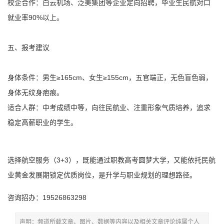
校企合作：白云机场、泛美集团等企业定向招聘，毕业生民航对口
就业率90%以上。
五、报考建议
身体条件：男生≥165cm、女生≥155cm，五官端正，无色盲色弱，
身体无纹身疤痕。
适合人群：中考成绩中等，向往民航业、注重形象气质培养，追求
稳定高薪职业的学生。
选择航空服务（3+3），既能通过职教高考圆梦大学，又能依托民航
业黄金发展期锁定优质岗位，是升学与职业规划的理想路径。
咨询招办：19526863298
声明：频道所载文章、图片、数据等内容以及相关文章评论纯属个人