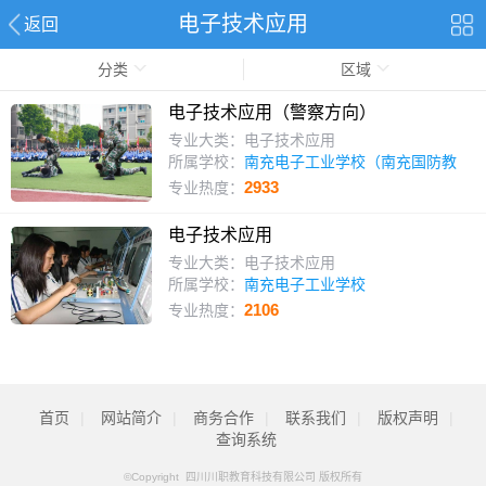
电子技术应用
返回
分类
区域
电子技术应用（警察方向）
专业大类：电子技术应用
所属学校：
南充电子工业学校（南充国防教
育）
2933
专业热度：
电子技术应用
专业大类：电子技术应用
所属学校：
南充电子工业学校
2106
专业热度：
首页
|
网站简介
|
商务合作
|
联系我们
|
版权声明
|
查询系统
©Copyright 四川川职教育科技有限公司 版权所有