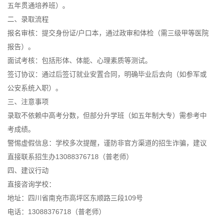
五年贯通培养班）。
二、录取流程
报名审核：提交身份证/户口本，通过政审和体检（需三级甲等医院
报告）。
面试考核：包括形体、体能、心理素质等测试。
签订协议：通过后签订就业安置合同，明确毕业后去向（如参军或
公安系统入职）。
三、注意事项
录取不依赖中高考分数，但部分升学班（如五年制大专）需参考中
考成绩。
警惕虚假信息：学校多次提醒，谨防非官方渠道的招生诈骗，建议
直接联系招生办
13088376718（普老师）
四、建议行动
直接咨询学校：
地址：四川省南充市高坪区东顺路三段109号
电话：13088376718（普老师）