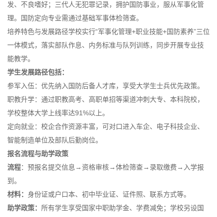
发、不良嗜好；三代人无犯罪记录，拥护国防事业，服从军事化管
理。
国防定向专业需通过基础军事体检筛查。
培养特色与发展路径学校实行“军事化管理+职业技能+国防素养”三位
一体模式，落实部队作息、内务标准与队列训练，同步开展专业技
能教学。
学生发展路径包括：
参军入伍：优先纳入国防后备人才库，享受大学生士兵优先政策。
职教升学：通过职教高考、高职单招等渠道冲刺大专、本科院校，
学校整体大学上线率达91%以上。
定向就业：校企合作资源丰富，可对口进入车企、电子科技企业、
智能制造单位及部队后勤岗位。
报名流程与助学政策
流程
：预报名提交信息→资格审核→体检筛查→录取缴费→入学报
到。
材料：
身份证或户口本、初中毕业证、证件照、联系方式等。
助学政策：
所有学生享受国家中职助学金、学费减免；学校另设国