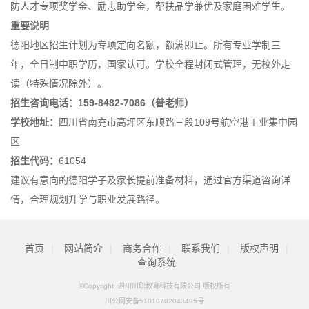
防人才专项奖学金、励志助学金，帮扶品学兼优及家庭困难学生。
重要说明
德阳地区招生计划为专项定向名额，额满即止。所有专业学制三
年，全日制中职学历，国家认可。学校全程封闭式管理，无校外走
读（特殊情况除外）。
招生咨询电话：159-8482-7086（普老师）
学校地址：
四川省南充市高坪区东顺路三段109号航空港工业集中园
区
招生代码：
61054
建议有意向的德阳学子及家长提前准备材料，通过官方渠道咨询详
情，合理规划升学与职业发展路径。
首页
|
网站简介
|
商务合作
|
联系我们
|
版权声明
|
查询系统
©Copyright 四川川职教育科技有限公司 版权所有
川公网安备51010702043495号