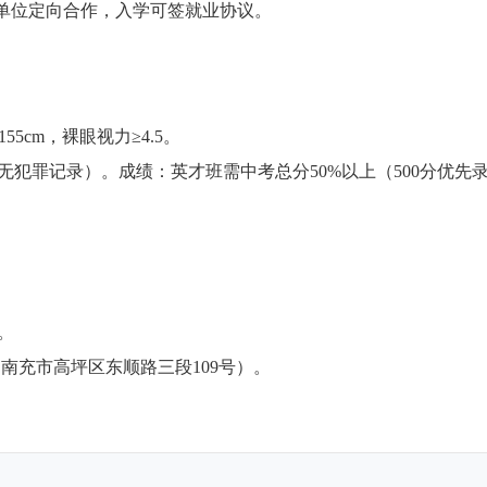
路单位定向合作，入学可签就业协议。
5cm，裸眼视力≥4.5。
犯罪记录）。成绩：英才班需中考总分50%以上（500分优先
。
：南充市高坪区东顺路三段109号）。