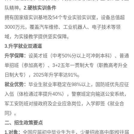
队精神。
2.硬核实训条件
拥有国家级实训基地及54个专业实验实训室，设备总值超
3000万元，覆盖汽车维修、工业机器人、电子技术等领
域，为实操教学提供坚实保障。
3.升学就业双通道
升学保障：
设英才班
（中考50%分以上可冲刺本科）、普通
单招班（参加高考）、3+2五年一贯制大专（职教高考升全
日制大专），2025年升学率达91%。
就业优势：
毕业生就业率稳定在98%以上，国防班优先应征
入伍（体检通过率提升40%），警察班定向输送公安系统，
军工安防班对接政府及企业应急岗位，入学即签《就业合
同》。
二、招生政策要点
1.对象：
全国应届初中毕业生为主，少量招收高中/职校往届