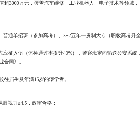
值超3000万元，覆盖汽车维修、工业机器人、电子技术等领域，
、普通单招班（参加高考）、3+2五年一贯制大专（职教高考升
先应征入伍（体检通过率提升40%），警察班定向输送公安系统
业合同》。
校往届生及年满15岁的辍学者。
，裸眼视力≥4.5，政审合格；