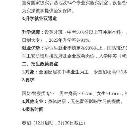
拥有国家级实训基地及54个专业实验实训室，设备总
为实操教学提供坚实保障。
3.升学就业双通道
升学保障：
设英才班
（中考50%分以上可冲刺本科）
日制大专），2025年升学率达91%。
就业优势：
毕业生就业率稳定在98%以上，国防班优
军工安防班对接政府及企业应急岗位，入学即签《就
二、招生政策要点
1.对象：
全国应届初中毕业生为主，少量招收高中/职
2.要求
国防/警察类专业：男生身高≥162cm、女生≥155cm
3.其他专业：
身体健康，无色盲等影响学习的疾病。
4.报名时间
春招（12月启动，3月30日截止）