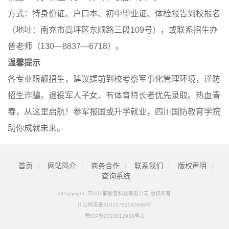
方式：持身份证、户口本、初中毕业证、体检报告到校报名
（地址：南充市高坪区东顺路三段109号），或联系招生办
普老师（130—8837—6718）。
温馨提示
各专业限额招生，建议提前到校考察军事化管理环境，谨防
招生诈骗。退役军人子女、有体育特长者优先录取。热血青
春，从这里启航！参军报国或升学就业，四川国防教育学院
助你成就未来。
首页
|
网站简介
|
商务合作
|
联系我们
|
版权声明
|
查询系统
©Copyright 四川川职教育科技有限公司 版权所有
川公网安备51010702043495号
蜀ICP备2023012938号-1