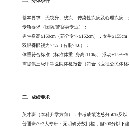
二、身体条件
基本要求：无纹身、残疾、传染性疾病及心理疾病
专项要求（国防/警察类专业）：
男生身高≥160cm（部分专业≥162cm），女生≥155c
双眼裸眼视力≥4.5（右眼≥4.6）；
体重符合标准（标准体重=身高-110kg，浮动±15%~
需提供三级甲等医院体检报告（符合《应征公民体格
三、成绩要求
英才班（本科升学方向）：中考成绩达总分50%及以
普通班/3+2大专班：无明确分数门槛，但300分以下