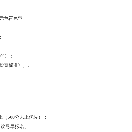
，无色盲色弱；
m；
30%）；
检查标准》）。
上（500分以上优先）；
建议尽早报名。