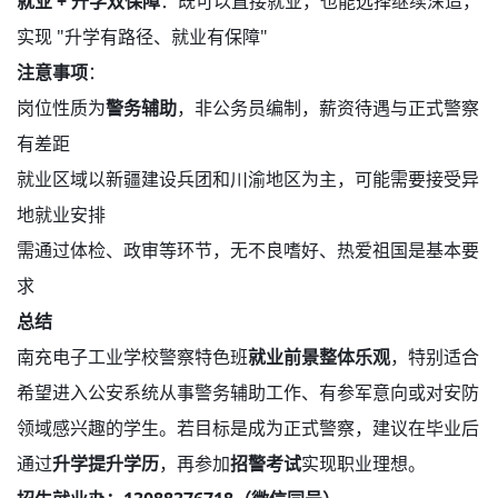
就业 + 升学双保障
：既可以直接就业，也能选择继续深造，
实现 "升学有路径、就业有保障"
注意事项
：
岗位性质为
警务辅助
，非公务员编制，薪资待遇与正式警察
有差距
就业区域以新疆建设兵团和川渝地区为主，可能需要接受异
地就业安排
需通过体检、政审等环节，无不良嗜好、热爱祖国是基本要
求
总结
南充电子工业学校警察特色班
就业前景整体乐观
，特别适合
希望进入公安系统从事警务辅助工作、有参军意向或对安防
领域感兴趣的学生。若目标是成为正式警察，建议在毕业后
通过
升学提升学历
，再参加
招警考试
实现职业理想。