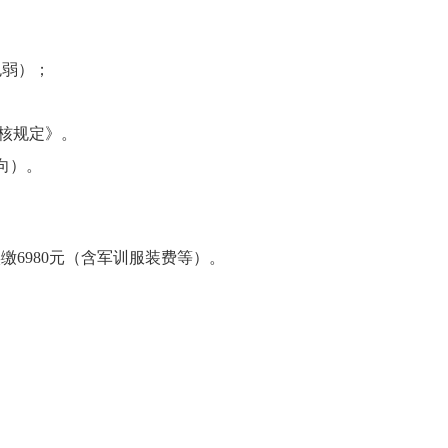
盲色弱）；
考核规定》。
向）。
实缴6980元（含军训服装费等）。