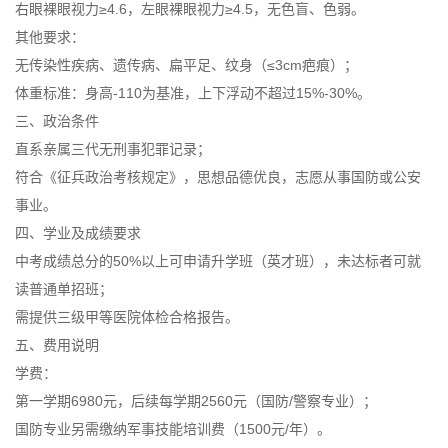
右眼裸眼视力≥4.6，左眼裸眼视力≥4.5，无色盲、色弱。
其他要求：
无传染性疾病、遗传病、扁平足、纹身（≤3cm疤痕）；
体重标准：身高-110为基准，上下浮动不超过15%-30%。
三、政治条件
直系亲属三代无刑事犯罪记录；
符合《征兵政治考核规定》，思想品德优良，志愿从事国防或公安
事业。
四、学业及成绩要求
中考成绩总分的50%以上可申请升学班（英才班），未达标者可就
读普通单招班；
需提供三级甲等医院体检合格报告。
五、费用说明
学费：
第一学期6980元，后续每学期2560元（国防/警察专业）；
国防专业另需缴纳军事技能培训费（1500元/年）。