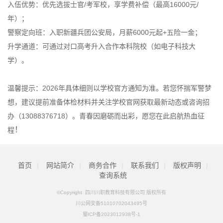
入伍优势：优先选拔士官/考军校，享学费补偿（最高16000元/
年）；
警察定向班：入职新疆兵团公安局，月薪6000元起+五险一金；
升学通道：可通过对口高考升入合作本科院校（如电子科技大
学）。
温馨提示：2026年具体细则以学校官方通知为准。若您怀揣军警梦
想，建议提前准备体检材料并关注学校官网获取最新动态或咨询招
办（13088376718）。青春因磨砺而出彩，愿您在此启航热血征
！
程
首页
|
网站简介
|
商务合作
|
联系我们
|
版权声明
|
查询系统
©Copyright 四川川职教育科技有限公司 版权所有
川公网安备51010702043495号
蜀ICP备2023012938号-1