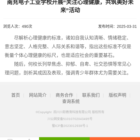
南充电子工业学校开展“关注心理健康，共筑美好未
来”活动
浏览人次：490次
发布时间：2025-03-31
尽解析心理健康的标准，诸如自我认知清晰、情绪稳定、
意志坚定、人格完整、人际关系和谐等，指出这些标准不仅是
衡量个体心理健康的标尺，也是适应社会的重要基石。
随后，何校长列举焦虑、抑郁、自卑、社交恐惧等常见心
理问题，剖析其成因及表现，强调青少年群体尤为需要关注。
首页
|
网站简介
|
商务合作
|
联系我们
|
版权声明
|
查询系统
©Copyright 四川川职教育科技有限公司 版权所有
川公网安备51010702043495号
蜀ICP备2023012938号-1