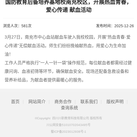
国防教育后备培养基地校南充校区，开展热血青春，
爱心传递 献血活动
浏览人次：581次
发布时间：2025-12-26
3月27日，南充市中心血站献血车驶入我校校园，开展"热血青春·爱
心传递"无偿献血活动。师生们纷纷挽袖献热血，用爱心为生命加
油！
工作人员严格执行"一人一针一袋"操作规范，每位献血者都需经过健
康问询、血液初筛等环节，确保献血安全。现场还配备急救设备和
营养补给品，为献血者提供最暖心的服务。
首页
|
网站简介
|
商务合作
|
联系我们
|
版权声明
|
查询系统
©Copyright 四川川职教育科技有限公司 版权所有
川公网安备51010702043495号
蜀ICP备2023012938号-1