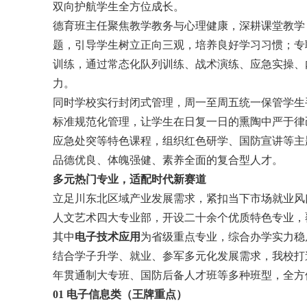
双向护航学生全方位成长。
德育班主任聚焦教学教务与心理健康，深耕课堂教学
题，引导学生树立正向三观，培养良好学习习惯；专
训练，通过常态化队列训练、战术演练、应急实操、
力。
同时学校实行封闭式管理，周一至周五统一保管学生
标准规范化管理，让学生在日复一日的熏陶中严于律
应急处突等特色课程，组织红色研学、国防宣讲等主
品德优良、体魄强健、素养全面的复合型人才。
多元热门专业，适配时代新赛道
立足川东北区域产业发展需求，紧扣当下市场就业风
人文艺术四大专业部，开设二十余个优质特色专业，
其中
电子技术应用
为省级重点专业，综合办学实力稳
结合学子升学、就业、参军多元化发展需求，我校打
年贯通制大专班、国防后备人才班等多种班型，全方
01 电子信息类（王牌重点）