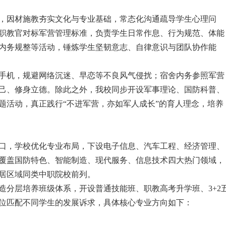
，因材施教夯实文化与专业基础，常态化沟通疏导学生心理问
职教官对标军营管理标准，负责学生日常作息、行为规范、体能
内务规整等活动，锤炼学生坚韧意志、自律意识与团队协作能
手机，规避网络沉迷、早恋等不良风气侵扰；宿舍内务参照军营
己、修身立德。除此之外，我校同步开设军事理论、国防科普、
题活动，真正践行“不进军营，亦如军人成长”的育人理念，培养
口，学校优化专业布局，下设电子信息、汽车工程、经济管理、
覆盖国防特色、智能制造、现代服务、信息技术四大热门领域，
居区域同类中职院校前列。
造分层培养班级体系，开设普通技能班、职教高考升学班、3+2
位匹配不同学生的发展诉求，具体核心专业方向如下：