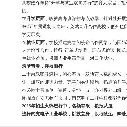
我校始终坚持“升学与就业双向并行”的育人宗旨，
忧。
在
升学层面
，职教高考班深耕考点教学，针对性开展
3+2五年贯通制大专班，免试直升合作高校，低分
学历层次。
在
就业层面
，学校搭建完善的校企合作网络，与国防
人才培养合作，推行“订单式培养、定岗式输送”模
生就业难题，保障毕业生高质量、对口化就业。
筑梦青春，择校而行
二十余载职教深耕，初心不改；双轨育人赋能成长，
业、雄厚的师资力量、完善的实训设施、畅通的升学
不必困于普高单一赛道，身怀一技，亦可奔赴山海。
怀揣热血立志参军报国，南充电子工业学校都能为你
2026年招生火热进行中，名额有限，欲报从速！
选择南充电子工业学校，以技立身，以行致远，奔赴