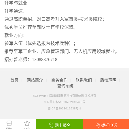
升学与就业
升学通道：
通过高职单招、对口高考升入军事类/技术类院校；
优秀学员推荐至部队士官学校深造。
就业方向：
参军入伍（优先选拔为技术兵种）；
推荐至军工企业、应急管理部门、无人机应用领域就业。
招办普老师：13088376718
首页
|
网站简介
|
商务合作
|
联系我们
|
版权声明
|
查询系统
©Copyright 四川川职教育科技有限公司 版权所有
川公网安备51010702043495号
蜀ICP备2023012938号-1
网上报名
拨打电话