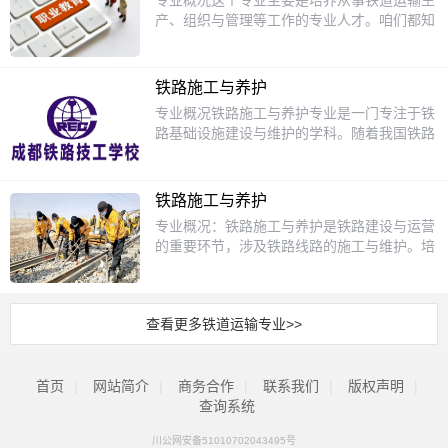
专业概况这个专业主要是培养从事铁道运输生
理等等。以后可以在铁路系统里从事相关的工
厅副班长，薪资8000+）刘欣（成都东站乘务
产、组织与管理等工作的专业人才。咱们都知
作，为铁路运输的安全和高效运行贡献自己的
员）。课程与能力培养核心课程：铁路旅客运
道铁路运输在国家的交通运输体系里那可是相
力量。课程设置课程内容还是挺丰富的。首先
输服务、医疗急救、客运英语、形象设计、服
当重要的一部分，像货物运输、旅客运输都离
会有一些基础课程，比如铁路客运组织，这门
务营销。拓展技能：茶艺、导游等增值课程，
不开铁路。学习这个专业，你能了解到铁路运
课会教你如何安排旅客的乘车、候车，处理旅
铁路施工与养护
提升综合服务素养。职业证书：对接铁路客运
输的各种流程和管理方法，以后可以在铁路系
客的各种需求。还有铁路货运组织，让你明白
专业概况铁路施工与养护专业是一门专注于铁
员、安检员等职业资格认证。招生与学制招生
统里大显身手。课程设置课程方面涵盖了很多
货物是怎么在铁路上运输的，从货物的受理到
路基础设施建设与维护的学科。随着我国铁路
对象：初中、高中、中职毕业生。培养层次：
内容。有铁路行车组织，这门课会教你列车是
装卸、运输、交付等一系列流程。铁路行车组
网络的不断扩展，这一专业的重要性日益凸
三年制中级工。学费：享受国家减免1700元/
怎么调度、怎么运行安排的；铁路客运组织，
织也很重要，它涉及到列车的运行计划、调度
显。学生将学习如何设计、建造和维护铁路线
年专业前景中国高铁网络持续扩张，人才需求
主要讲的是如何做好旅客运输的服务和组织工
指挥等，是保障铁路运输安全有序的关键。除
路，确保列车运行的安全与高效。专业内容涵
旺盛。毕业生主要服务于高铁乘务、车站管
作，比如售票、候车安排等；还有铁路货运组
铁路施工与养护
了这些专业课程，还会学习一些相关的法律法
盖了从基础工程到高级技术的各个方面，旨在
理、VIP接待等岗位，起薪普遍在6000元以
织，让你明白货物在铁路运输中的装卸、存
专业概况：铁路施工与养护是铁路建设与运营
规，像铁路安全法规，让你清楚在铁路运输中
培养具备实际操作能力和创新思维的技术人
上，晋升空间明确。铁路客运服务专业，即拥
储、运输等环节。还会学习铁路线路与站场、
的重要环节，涉及铁路线路的施工与维护。培
哪些行为是合规的，哪些是禁止的。招生对象
才。课程设置1.基础课程：包括数学、物理、
抱中国速度带来的职业机遇。扎实的技能训练
铁路信号与通信等知识，这些都是铁路运输管
养目标：培养掌握铁路施工与养护技能的专业
这个专业招收初中毕业生。对于初中毕业的同
工程制图等，为学生打下坚实的理论基础。2.
与国企合作网络，为你的职业生涯铺设稳定轨
理中很关键的部分。招生对象这个专业招收初
人才，能够从事铁路线路的施工与维护工作。
学来说，这是一个很好的选择。如果你对铁路
专业课程：如铁路工程测量、轨道工程、桥梁
道。
中毕业生。对于初中毕业的同学来说，这是一
招生对象：应往届初中毕业生。课程设置：铁
运输行业感兴趣，想要在这个领域发展，那么
与隧道工程、铁路信号与通信等，让学生掌握
个很好的选择。如果你对铁路运输行业感兴
查看更多铁道运输专业>>
路工程基础、铁路线路施工技术、铁路养护技
通过学习这个专业，你可以系统地掌握相关的
铁路施工与养护的核心技能。3.实践课程：通
趣，想在这个领域有所发展，那么就可以报名
术、工程制图、安全管理等。就业方向：铁路
知识和技能，为未来的职业发展打下坚实的基
过实验室操作和现场实习，学生能够将理论知
学习这个专业。在这里，你可以系统地学习专
工程公司、铁路局、铁路养护公司等。
础。而且在学校里，老师会根据大家的实际情
识应用于实际工作中，提升解决实际问题的能
业知识和技能，为未来的职业发展打下坚实的
首页
|
网站简介
|
商务合作
|
联系我们
|
版权声明
|
况进行教学，就算你之前没有相关的知识储备
力。招生对象本专业主要面向初中毕业生，尤
基础。升学方面要是你想继续升学，对口升学
查询系统
也不用担心，只要你认真学习，都能学好。升
其是对工程技术感兴趣的学生。招生时，学校
可以选择的大专专业有铁道交通运营管理、高
学方面对于想要继续升学的同学来说，对口升
会综合考虑学生的学业成绩、兴趣爱好以及身
速铁路客运乘务、铁道物流管理等。这些专业
川公网安备51010702043495号
学有很多选择。大专阶段可以报考铁道交通运