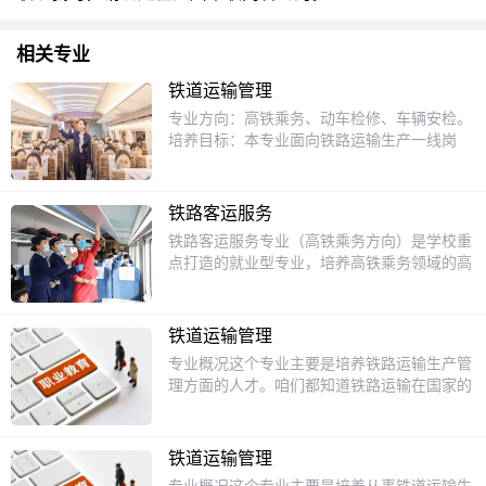
相关专业
铁道运输管理
专业方向：高铁乘务、动车检修、车辆安检。
培养目标：本专业面向铁路运输生产一线岗
位,培养德、智、体、美全面发展,具有一定口
语交际和服务能力,掌握本专业必备的基础理
论、各项规章制度和组织管理办法,掌握铁路
铁路客运服务
客运服务、票务、站车工作流程及规范,具备
铁路客运服务专业（高铁乘务方向）是学校重
铁路客运组织基本技能,具有创新精神和可持
点打造的就业型专业，培养高铁乘务领域的高
续发展的高素质技术技能型人才。课程设置：
技能人才。专业核心优势培养定位专注培养高
高速铁路动车乘务实务、高速铁路概论、高速
铁乘务员、站务服务及管理人才，课程涵盖铁
铁路客运规章、城市轨道交通概论、铁路行车
路客运组织、服务礼仪、票务管理、安检实
组织、服务礼仪等。就业单位：成都铁路局、
铁道运输管理
务、服务心理学等，强化沟通与应急处置能
武汉铁路局、广州铁路局、郑州铁路局、北京
专业概况这个专业主要是培养铁路运输生产管
力。实训资源配备"复兴号"高铁模拟舱、全套
铁路局等。行业证书：中级客运员证、中级列
理方面的人才。咱们都知道铁路运输在国家的
票务及安检设备，校内实训基地投资超500万
车员证、救护员证、普通话证书、英语等级证
交通体系里那可是相当重要的，每天都有大量
元，模拟真实工作场景，提升实战技能。就业
书等。
的旅客和货物通过铁路运输到全国各地。学了
保障与成都铁路局、广深铁路段、粤海铁路海
这个专业，你就会了解铁路运输的各种流程，
口车务段等国企深度合作，毕业生可直接推荐
铁道运输管理
像列车的调度指挥、车站的运营管理、票务管
就业。典型案例如：夏昕冉（三亚高铁站商务