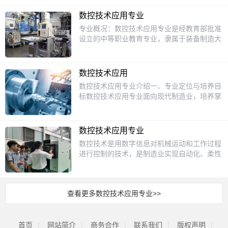
掌握数控加工基础理论，具备数控机床操作、
才。课程设置本专业采用理实一体化的教学模
测量、机械基础等内容，帮助学生搭建机械加
数控加工程序编制、数控设备日常维护保养、
式，课程分为文化基础课程、专业核心课程与
数控技术应用专业
工的知识框架；专业核心课开设数控加工工
产品质量检测等能力，能适应现代智能制造生
岗位实训课程三个模块。文化基础课程包含思
专业概况：数控技术应用专业是经教育部批准
艺、数控编程技术、CAD/CAM软件应用、数
产一线需求的应用型技术人才，专业注重理论
政、语文、数学、英语等公共基础内容，满足
设立的中等职业教育专业，隶属于装备制造大
控机床操作与维护、智能制造基础、模具加工
结合实操，紧贴产业升级迭代更新教学内容，
学生后续升学的文化要求；专业核心课程开设
类，旨在培养掌握数控编程、机床操作及生产
基础等内容，同时安排不少于一半学时的实训
让学生掌握符合行业需求的核心技能。课程设
机械制图、机械基础、公差配合与技术测量、
工艺管理的技能型人才。培养目标：本专业培
课程，在校内数控实训中心完成真实零件加工
置本专业课程分为公共基础课程和专业核心技
金属材料与热处理、数控加工工艺、数控编
养具备数控编程与设备操作能力，能在机械加
训练，还会安排企业跟岗实习，帮助学生提前
能课程两大模块，公共基础课程涵盖语文、数
数控技术应用
程、CAD/CAM软件应用、数控机床电气控制
工、汽车制造、航空航天等领域从事数控加
适应岗位要求，毕业前可考取数控车工、数控
学、英语、思政、体育等文化基础内容，为学
数控技术应用专业介绍一、专业定位与培养目
等内容；岗位实训课程包含普通机床加工实
工、工艺设计等工作的高素质技术人才。课程
铣工等国家职业技能等级证书。招生对象本专
生升学和职业发展打好基础；专业核心课程包
标数控技术应用专业面向现代制造业，培养掌
训、数控车削加工实训、数控铣削加工实训、
设置：包括机械制图、数控加工工艺、
业的招生对象为应届初中毕业生，符合中等职
括机械制图、金属材料与热处理、数控加工工
握数控加工技术、编程与操作技能的高素质技
多轴加工基础实训、智能制造单元操作实训
CAD/CAM软件应用等核心课程，以及数控车
业学校招生录取的相关要求，身体健康，无色
艺、CAD/CAM软件应用、数控机床编程与操
能型人才。学生将具备机械制图、数控编程、
等，保障学生具备符合岗位要求的实操能力。
床操作、零件检测等实训环节。就业方向：毕
盲色弱，对机械制造、数字化加工领域有学习
作、数控设备维护与调试、零件质量检测等，
机床操作、质量检测等核心能力，适应智能制
招生对象本专业主要招收应往届初中毕业生，
业生可在机械加工企业、汽车制造企业、航空
数控技术应用专业
兴趣，动手能力较强的学生均可报考。升学方
同时设置大量校内实训、跟岗实习环节，依托
造领域对精密加工人才的需求，成为能够胜任
要求报读学生身体健康，无色盲色弱，对机械
航天企业等从事数控加工、工艺设计等工作。
向本专业学生毕业可参加对口升学考试，继续
数控技术是用数字信息对机械运动和工作过程
真实加工项目锻炼学生的动手操作能力，实现
数控设备操作、工艺设计、生产管理的技术骨
制造、数字化加工领域有学习兴趣，能够适应
深造提升学历，对口升学可报考的大专层次专
进行控制的技术，是制造业实现自动化、柔性
学习和岗位需求的对接。招生对象本专业主要
干。二、核心课程基础课程机械制图与CAD机
理实结合的学习节奏，既适合想要掌握一门核
业主要有数控技术、机械制造及自动化、模具
化、集成化生产的基础。机械制造业是关系到
招收完成九年义务教育、符合招生报名条件的
械基础与金属材料公差配合与测量技术液压与
心职业技能毕业后直接就业的学生，也适合想
设计与制造、智能制造装备技术、机电一体化
国家战略地位和体现国家综合国力水平的重要
初中毕业生，要求身体健康，无色盲色弱，对
气压传动专业技术课程数控加工工艺与编程
要通过对口升学路径提升学历的初中毕业生报
技术、工业机器人技术等；可报考的本科层次
基础性产业，数控技术在其有着广泛的应用空
机械制造、数字化加工领域感兴趣即可报考，
（车/铣/加工中心）数控机床操作与维护
读。升学方向本专业学生毕业可参加各省组织
专业主要有机械设计制造及其自动化、机械电
查看更多数控技术应用专业>>
间。随着智能制造理念的快速普及深入，数控
既适合想要掌握一门核心职业技能毕业直接就
CAD/CAM软件应用（如MasterCAM、UG）
的中职对口升学考试升学深造，大专层次对口
子工程、智能制造工程、材料成型及控制工
技术在制造业的发展前景更加广阔。数控技术
业的同学，也适合想要通过对口升学提升学历
工业机器人基础（自动化生产线集成）3D打
可报考的核心专业为数控技术，同时也可报考
程、工程装备与控制工程等，除对口升学外，
应用专业立足于传统机械制造技术，发展于现
的同学选择。升学方向本专业毕业生可通过对
印与快速成型技术（增材制造方向）实践环节
机械制造及自动化、模具设计与制造、智能制
学生也可通过高职单招、五年一贯制转段等方
首页
|
网站简介
代加工技术，有着一定的专业壁垒，其职业生
|
商务合作
|
联系我们
|
版权声明
|
口升学、高职单招等方式升入高等院校深造，