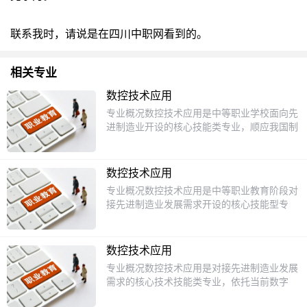
联系我时，请说是在四川中职网看到的。
相关专业
数控技术应用
专业概况数控技术应用是中等职业学校面向先
进制造业开设的核心技能类专业，顺应我国制
造业数字化、智能化转型升级的发展需求，培
养掌握数控加工基础理论，能够熟练操作数控
加工设备，完成数控工艺编制、零件加工程序
数控技术应用
编写、高精度产品加工与质量检测的应用型技
专业概况数控技术应用是中等职业教育阶段对
术技能人才。本专业兼顾理论基础与实操能力
接先进制造业发展需求开设的核心技能型专
培养，对接当下智能制造领域的岗位需求，打
业，是支撑我国智能制造产业升级的基础专业
破传统机械加工的培养模式，融入数字化设
之一。本专业融合了传统机械加工技术、数字
计、智能设备运维等新内容，让学生掌握适配
化编程技术、智能制造设备操作维护等多项核
产业发展的核心能力。课程设置本专业采用理
数控技术应用
心内容，区别于传统机械加工专业，更加侧重
实一体化的教学模式，课程分为公共基础课、
专业概况数控技术应用是对接先进制造业发展
培养学生掌握数字化生产环境下的数控加工能
专业基础课和专业核心课三个模块，公共基础
需求的核心技术技能类专业，依托当前数字
力，旨在培养能胜任数控加工领域一线工作岗
课完成文化基础素养培养，专业基础课开设机
化、智能化转型的制造业发展背景，专业培养
位，兼具理论基础与实操能力的技术技能人
械制图、工程材料与热处理、公差配合与技术