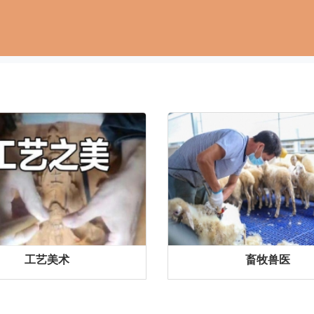
工艺美术
畜牧兽医