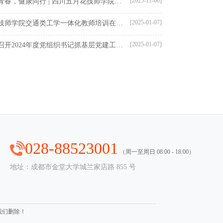
[2025-11-06]
无毒青春，健康同行 | 四川五月花技师学院开展禁毒主题学习活动
[2025-01-07]
楚雄技师学院交通类工学一体化教师培训在我校开班
[2025-01-07]
学校召开2024年度党组织书记抓基层党建工作述职评议考核工作会
028-88523001
（周一至周日 08:00 - 18:00）
地址：成都市金堂大学城兰家店路 855 号
我们删除！