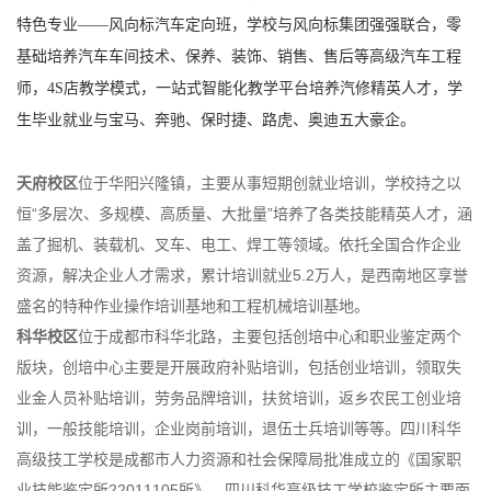
特色专业——风向标汽车定向班，学校与风向标集团强强联合，零
基础培养汽车车间技术、保养、装饰、销售、售后等高级汽车工程
师，4S店教学模式，一站式智能化教学平台培养汽修精英人才，学
生毕业就业与宝马、奔驰、保时捷、路虎、奥迪五大豪企。
天府校区
位于华阳兴隆镇，主要从事短期创就业培训，学校持之以
恒“多层次、多规模、高质量、大批量”培养了各类技能精英人才，涵
盖了掘机、装载机、叉车、电工、焊工等领域。依托全国合作企业
资源，解决企业人才需求，累计培训就业5.2万人，是西南地区享誉
盛名的特种作业操作培训基地和工程机械培训基地。
科华校区
位于成都市科华北路，主要包括创培中心和职业鉴定两个
版块，创培中心主要是开展政府补贴培训，包括创业培训，领取失
业金人员补贴培训，劳务品牌培训，扶贫培训，返乡农民工创业培
训，一般技能培训，企业岗前培训，退伍士兵培训等等。四川科华
高级技工学校是成都市人力资源和社会保障局批准成立的《国家职
业技能鉴定所22011105所》，四川科华高级技工学校鉴定所主要面