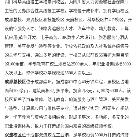
四川科华高级技工学校崇州校区，为四川省人力资源和社会保障厅
主管的民办综合性高级技工学校。学校位于成都市，拥有学历校区:
成都总校、双流校区和技能校区:天府校区、科华校区共4个校区，开
设航空服务人才、铁路客运服务人才、汽车维修、幼儿教育、计算
机应用(软件开发、电子商务、8K数字艺术设计)、旅游服务与酒店
管理、美容美发与造型等专业。学校依托政府及人社系统各级领导
的关怀与支持，通过多年的建设，学校已从以前仅55亩扩大至目前
的100余亩，学制教育在校生规模达2500余人，年职业培训规模3000
人次以上，整体学校办学规模达5500人次以上。
成都总校区
位于成都崇州，据成都市中心40分钟车程，该校区占地
面积100余亩，建筑面积8万多平米，投资2亿元，可容纳6000人。该
校区涵盖了汽车维修、幼儿教育、旅游服务与酒店管理、美容美发
与造型、计算机应用与维修等专业，通过教学实习与科研生产相结
合，学历教育与资格证书相结合，形成多层次、多功能、多元化的
职业培训体系，致力于打造成为国内知名的高级技师学校。
双流校区
位于成都双流蛟龙工业港，是学校投资5000万打造的汽修