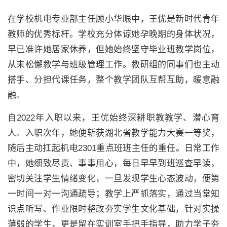
在学校机电专业部主任顾小华眼中，王优是新时代青年
教师的优秀标杆。学校充分体谅她孕晚期的身体状况，
早已准许她居家休养，但她始终坚守毕业班教学岗位，
从未松懈教学与班级管理工作。教研组的同事们也主动
搭手、分担代课任务，整个教学团队互帮互助，暖意融
融。
自2022年入职以来，王优始终深耕职教教学、潜心育
人。入职次年，她便斩获湖北省教学能力大赛一等奖，
随后主动扛起机电2301重点班班主任的重任。日常工作
中，她细致尽责、事事用心，每日早早到班巡查早读，
密切关注学生情绪变化，一旦发现学生心态波动，便第
一时间一对一沟通疏导；教学上严抓落实，通过当堂知
识点听写、作业限时整改夯实学生文化基础，针对实操
薄弱的学生，更是留在实训室手把手指导，助力学子夯