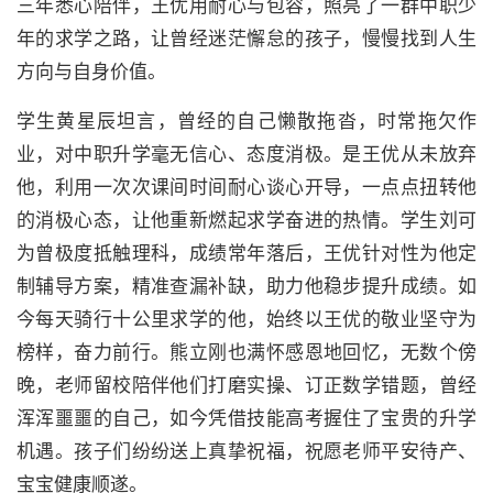
三年悉心陪伴，王优用耐心与包容，照亮了一群中职少
年的求学之路，让曾经迷茫懈怠的孩子，慢慢找到人生
方向与自身价值。
学生黄星辰坦言，曾经的自己懒散拖沓，时常拖欠作
业，对中职升学毫无信心、态度消极。是王优从未放弃
他，利用一次次课间时间耐心谈心开导，一点点扭转他
的消极心态，让他重新燃起求学奋进的热情。学生刘可
为曾极度抵触理科，成绩常年落后，王优针对性为他定
制辅导方案，精准查漏补缺，助力他稳步提升成绩。如
今每天骑行十公里求学的他，始终以王优的敬业坚守为
榜样，奋力前行。熊立刚也满怀感恩地回忆，无数个傍
晚，老师留校陪伴他们打磨实操、订正数学错题，曾经
浑浑噩噩的自己，如今凭借技能高考握住了宝贵的升学
机遇。孩子们纷纷送上真挚祝福，祝愿老师平安待产、
宝宝健康顺遂。