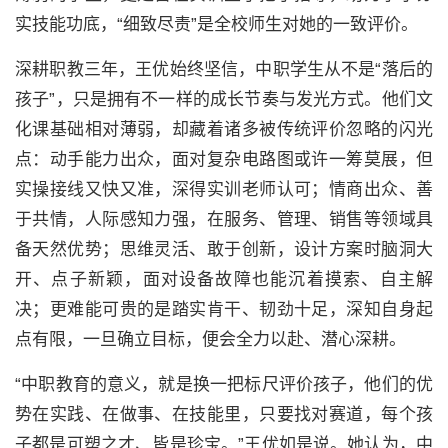
实技能功底，“细致尽责”是全校师生对她的一致评价。
深耕职教三年，王优始终坚信，中职学生从不是“落后的
孩子”，只是拥有不一样的成长节奏与发光方式。他们文
化课基础相对薄弱，却藏着诸多被传统评价忽略的闪光
点：动手能力出众，面对复杂电路图或许一筹莫展，但
实操接线又快又准，深得实训老师认可；情商出众、善
于共情，人际感知力强，在服务、管理、销售等领域具
备天然优势；思维灵活、敢于创新，设计方案时脑洞大
开、点子新颖，面对设备故障也能沉着摸索、自主解
决；更难能可贵的是踏实肯干、韧劲十足，深知自身起
点有限，一旦确立目标，便会全力以赴、潜心深耕。
“中职教育的意义，就是换一把标尺评价孩子，他们的优
势在实践、在做事、在技能里，只要找对赛道，每个孩
子都是可塑之才、皆是珍宝。”王优如是说。她认为，中