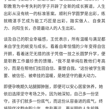
职教育为中考失利的学子开辟了全新的成长赛道，人生
出彩从没有统一的标准答案。顺利升学圆梦是出彩，练
就精湛手艺成为能工巧匠是出彩，踏实做人、自食其
力、向阳生长，亦是最动人的人生出彩。
谈及自己的职业幸福感，王优表示，所有温暖与满足都
来自学生的蜕变与成长。看着自卑怯懦的少年变得自信
开朗，看着迷茫无措的孩子凭借一技之长圆梦升学，便
是职教工作最珍贵的馈赠。“我不是单纯在教他们考高
分，而是在帮他们找回自信、重塑自我。”这份被学生需
要、被信任、被牵挂的温暖，是她坚守的最大动力。
即便孕晚期久站腿脚肿胀，即便可以安心居家休养，她
依旧选择坚守考场之外。因为她深知，自己多一份坚
守，孩子们就多一份底气，而这份从容奋进的底气，终
将陪伴这群中职少年，奔赴更远、更光明的人生前路。