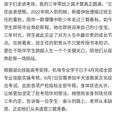
孩子们走进考场，我的三年带班之路才算真正圆满。”王
优由衷感慨。2022年刚入职的她，新婚伊始便接过班主
任的重担，陪伴一群懵懂中职少年走过三载春秋。如今
学生即将毕业奔赴新程，她也即将迎来自己的小宝宝，
三年时光，师生彼此见证了对方人生中最珍贵的成长节
点。在她看来，班主任的职责从不只是传授书本知识，
更在于陪伴学生跨越人生一个个关键关口，陪他们从容
奔赴每一场挑战。
根据湖北技能高考安排，机电专业学子已于4月完成全部
专业技能实操考核，6月7日仅需参加半天语数英文化综
合考试。此前各项产检指标全部平稳，身体状态允许，
让她更加坚定了赴考陪伴的想法。她想用亲身到场兑现
三年约定，告诉每一位学生：奋斗的路上，老师从未缺
席，正如他们从未虚度三载青春。