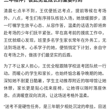
三年相伴，彼此见证成长的重要时刻
清晨七点半不到，王优便抵达考点，提前等候在考场
外。八点，考生们有序排队核验入场，她放缓脚步，逐
一叮嘱学生放平心态、从容作答，温柔的话语为即将奔
赴考场的少年们抚平紧张。早在高考前的摸底工作中，
王优就细心发现，班里多名学生家长常年在外务工，无
法到场送考。心系学子的她，便悄悄定下计划，亲自守
在考场之外，做孩子们最坚实的后盾。
为了不让家人担心，王优全程跟随学校送考团队统一行
动。而暖心的学生和家长，也始终惦念着孕晚期的她。
深知她不耐夏日酷暑，学生主动推荐附近的咖啡馆让她
休憩，家长更是贴心找来座椅，让她得以随时落座休
息。点滴暖意双向流淌，让这场送考格外温柔。
“送考不是硬性任务，是三年朝夕相处沉淀的牵挂。目送