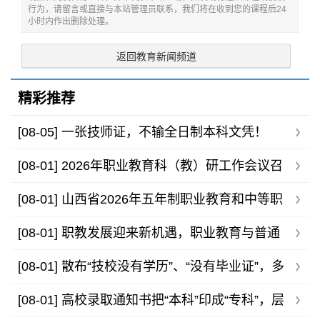
行为，请留言或直接与本站管理员联系，我们将在收到您的课程后24
小时内作出删除处理。
返回教育新闻频道
精彩推荐
[08-05]
一张技师证，不输全日制本科文凭！
[08-01]
2026年职业教育科（教）研工作会议召
开，助力职教高质量发展
[08-01]
山西省2026年五年制职业教育和中等职
业学校录取最低控制分数线公告
[08-01]
职教发展迎来新机遇，职业教育与普通
高等教育不存在高下之分
[08-01]
散布“技校没有学历”、“没有毕业证”，多
家技工院校发布声明
[08-01]
高校录取通知书把“本科”印成“专科”，层