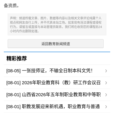
备资质。
声明：频道所载文章、图片、数据等内容以及相关文章评论纯属个人
观点和网友自行上传，并不代表本站立场。如发现有违法课程或侵权
行为，请留言或直接与本站管理员联系，我们将在收到您的课程后24
小时内作出删除处理。
返回教育新闻频道
精彩推荐
[08-05]
一张技师证，不输全日制本科文凭！
[08-01]
2026年职业教育科（教）研工作会议召
开，助力职教高质量发展
[08-01]
山西省2026年五年制职业教育和中等职
业学校录取最低控制分数线公告
[08-01]
职教发展迎来新机遇，职业教育与普通