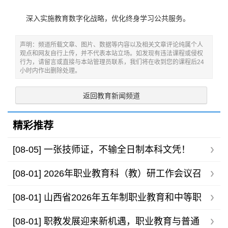
深入实施教育数字化战略，优化终身学习公共服务。
声明：频道所载文章、图片、数据等内容以及相关文章评论纯属个人
观点和网友自行上传，并不代表本站立场。如发现有违法课程或侵权
行为，请留言或直接与本站管理员联系，我们将在收到您的课程后24
小时内作出删除处理。
返回教育新闻频道
精彩推荐
[08-05]
一张技师证，不输全日制本科文凭！
[08-01]
2026年职业教育科（教）研工作会议召
开，助力职教高质量发展
[08-01]
山西省2026年五年制职业教育和中等职
业学校录取最低控制分数线公告
[08-01]
职教发展迎来新机遇，职业教育与普通