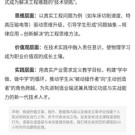
式成为解决工程难题的“技术钥匙”。
思维层面‌：
以真实工程问题为例（如车床切削速度、
特
高压输电
等）驱动思维升级，引导学生形成“问题抽象→规
律应用→创新解决”的工程思维方法。
价值观层面：
在技术实践中融入责任意识，使物理学习
成为职业价值观的成长土壤。
实践层面：
用真实产业需求定义教学目标，构建“学中
做、做中学”的循环，推动学生从“被动操作者”向“主动创造
者”的角色跨越，为先进制造业输送兼具理论功底与实战能
力的新一代技术人才。
声明：频道所载文章、图片、数据等内容以及相关文章评论纯属个人
观点和网友自行上传，并不代表本站立场。如发现有违法课程或侵权
行为，请留言或直接与本站管理员联系，我们将在收到您的课程后24
小时内作出删除处理。