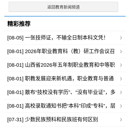
返回教育新闻频道
精彩推荐
[08-05]
一张技师证，不输全日制本科文凭！
[08-01]
2026年职业教育科（教）研工作会议召
开，助力职教高质量发展
[08-01]
山西省2026年五年制职业教育和中等职
业学校录取最低控制分数线公告
[08-01]
职教发展迎来新机遇，职业教育与普通
高等教育不存在高下之分
[08-01]
散布“技校没有学历”、“没有毕业证”，多
家技工院校发布声明
[08-01]
高校录取通知书把“本科”印成“专科”，层
层审核为何还有疏漏？
[07-31]
少数民族预科和民族班有何区别