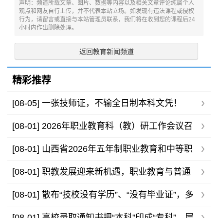
声明：频道所载文章、图片、数据等内容以及相关文章评论纯属个人
观点和网友自行上传，并不代表本站立场。如发现有违法课程或侵权
行为，请留言或直接与本站管理员联系，我们将在收到您的课程后24
小时内作出删除处理。
返回教育新闻频道
精彩推荐
[08-05]
一张技师证，不输全日制本科文凭！
[08-01]
2026年职业教育科（教）研工作会议召
开，助力职教高质量发展
[08-01]
山西省2026年五年制职业教育和中等职
业学校录取最低控制分数线公告
[08-01]
职教发展迎来新机遇，职业教育与普通
高等教育不存在高下之分
[08-01]
散布“技校没有学历”、“没有毕业证”，多
家技工院校发布声明
[08-01]
高校录取通知书把“本科”印成“专科”，层