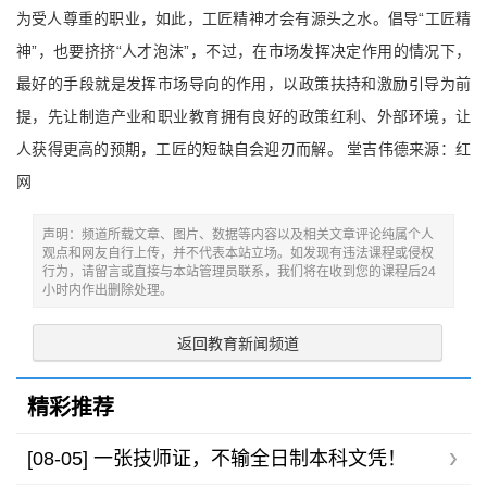
为受人尊重的职业，如此，工匠精神才会有源头之水。倡导“工匠精
神”，也要挤挤“人才泡沫”，不过，在市场发挥决定作用的情况下，
最好的手段就是发挥市场导向的作用，以政策扶持和激励引导为前
提，先让制造产业和职业教育拥有良好的政策红利、外部环境，让
人获得更高的预期，工匠的短缺自会迎刃而解。 堂吉伟德来源：红
网
声明：频道所载文章、图片、数据等内容以及相关文章评论纯属个人
观点和网友自行上传，并不代表本站立场。如发现有违法课程或侵权
行为，请留言或直接与本站管理员联系，我们将在收到您的课程后24
小时内作出删除处理。
返回教育新闻频道
精彩推荐
[08-05]
一张技师证，不输全日制本科文凭！