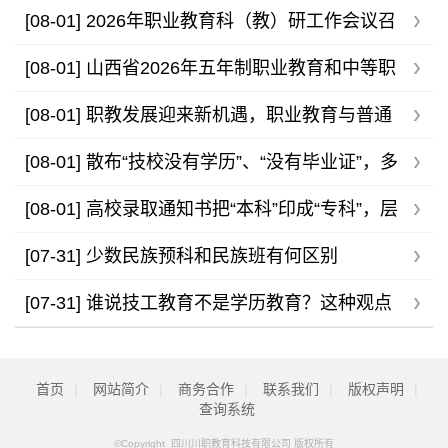
[08-01]
2026年职业教育科（教）研工作会议召
开，助力职教高质量发展
[08-01]
山西省2026年五年制职业教育和中等职
业学校录取最低控制分数线公告
[08-01]
职教发展迎来新机遇，职业教育与普通
高等教育不存在高下之分
[08-01]
散布“技校没有学历”、“没有毕业证”，多
家技工院校发布声明
[08-01]
高校录取通知书把“本科”印成“专科”，层
层审核为何还有疏漏？
[07-31]
少数民族预科和民族班有何区别
[07-31]
谁说技工教育不是学历教育？这种观点
是应该被重视了！
首页
|
网站简介
|
商务合作
|
联系我们
|
版权声明
|
查询系统
©Copyright 四川川职教育科技有限公司 版权所有