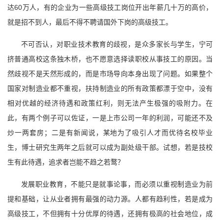
达60万人，有的企业为一些高级技工岗位开出年薪几十万的高价，
就是招不到人，最后不得不聘请国外下岗的高级技工。
不可否认，对职业技术教育的歧视，是众多家长与学生，宁可
挤普通高校这条独木桥，也不愿意选择读职校从事技工的原因。当
然歧视不是天然形成的，而是市场导向本身出现了问题。如果整个
国家对制造业都不重视，扶持制造业的所有政策都漂于空中，没有
相对优越的经济待遇和政策红利，则无法产生极强的吸附力。在
此，有两个例子可以佐证，一是上市公司一年的利润，可能还不及
炒一两套房；二是有新闻说，某地为了吸引人才而优待名校毕业
生，博士研究生两年之后就可以成为副处级干部。试想，若是技校
生有此待遇，追求者岂能不趋之若鹜？
发展职业教育，不能只是就事论事，而必须以重视制造业为前
提和基础，让从业者拥有最强的动力源。人都有趋利性，若是成为
高级技工，不但拥有十分优厚的待遇，还拥有极高的社会地位，成