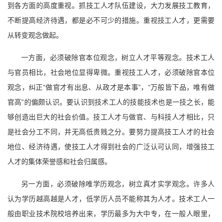
到各方面的高度重视。抓技工人才队伍建设，大力发展技工教育，
不断提高经济待遇，都是必不可少的措施。重视技工人才，更需要
从转变观念做起。
一方面，必须破除官本位观念，树立人才平等观念。技术工人
与官员相比，社会地位显得卑微。重视技工人才，必须破除官本位
观念，纠正“做官才有出息、从政才是本事”，“万般皆下品，唯有做
官高”的偏颇认识。要认识到技术工人的技能技术也是一技之长，能
够创造出巨大的社会价值。技工人才与做官、与科技人才相比，只
是社会分工不同，并无高低贵贱之分。要努力提高技工人才的社会
地位、经济待遇，使技工人才得到社会的广泛认可认同，增强技工
人才的集体荣誉感和社会归属感。
另一方面，必须破除唯学历观念，树立真才实学观念。许多人
认为学历越高越是人才，低学历人员不能称其为人才。技术工人一
般由职业技术院校培养出来，学历最多为大中专，在一般人眼里，