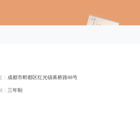
址：
成都市郫都区红光镇蒋桥路88号
制：
三年制